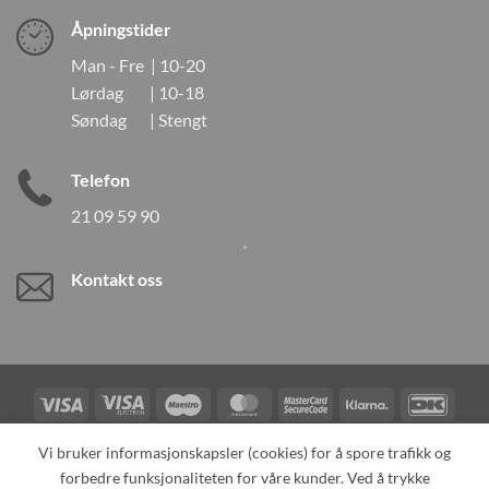
Åpningstider
Man - Fre | 10-20
Lørdag | 10-18
Søndag | Stengt
Telefon
21 09 59 90
Kontakt oss
Visa
Visa
Maestro
MasterCard
MasterCard
Klarna
DanK
Electron
2
Credit
Vipps
Vi bruker informasjonskapsler (cookies) for å spore trafikk og
Card
forbedre funksjonaliteten for våre kunder. Ved å trykke
TILBAKEKALLINGER
KONTAKT OSS
OM OSS