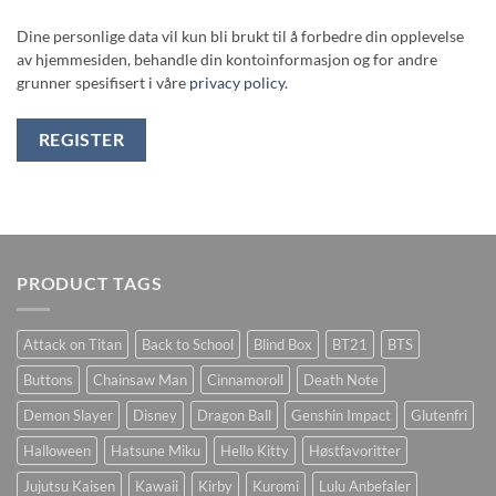
Dine personlige data vil kun bli brukt til å forbedre din opplevelse
av hjemmesiden, behandle din kontoinformasjon og for andre
grunner spesifisert i våre
privacy policy
.
REGISTER
PRODUCT TAGS
Attack on Titan
Back to School
Blind Box
BT21
BTS
Buttons
Chainsaw Man
Cinnamoroll
Death Note
Demon Slayer
Disney
Dragon Ball
Genshin Impact
Glutenfri
Halloween
Hatsune Miku
Hello Kitty
Høstfavoritter
Jujutsu Kaisen
Kawaii
Kirby
Kuromi
Lulu Anbefaler