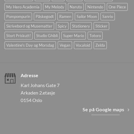
My Hero Academia
My Melody
Naruto
Nintendo
One Piece
Pompompurin
Påskegodt
Ramen
Sailor Moon
Sanrio
Skrivebord og Musematter
Spicy
Stationery
Sticker
Stort Priskutt!
Studio Ghibli
Super Mario
Totoro
Valentine's Day og Morsdag
Vegan
Vocaloid
Zelda
Adresse
Karl Johans Gate 7
Arkaden 2.etasje
0154 Oslo
Se på Google maps