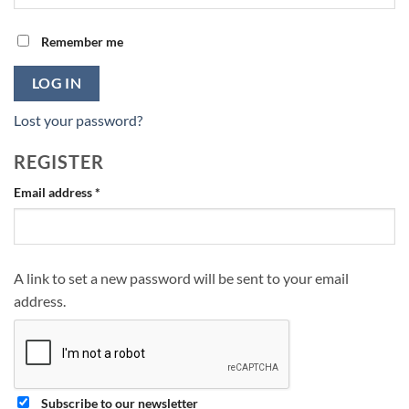
Remember me
LOG IN
Lost your password?
REGISTER
Required
Email address
*
A link to set a new password will be sent to your email
address.
Subscribe to our newsletter