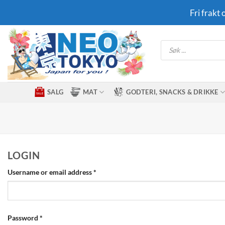
Skip
Fri frakt
to
content
Products
search
SALG
MAT
GODTERI, SNACKS & DRIKKE
LOGIN
Required
Username or email address
*
Required
Password
*