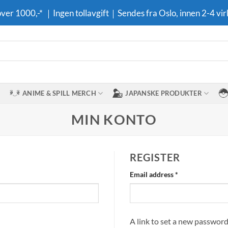
 over 1000,-* ｜Ingen tollavgift｜Sendes fra Oslo, innen 2-4 vir
ANIME & SPILL MERCH
JAPANSKE PRODUKTER
MIN KONTO
REGISTER
Required
Email address
*
A link to set a new password