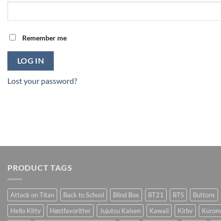
Remember me
LOG IN
Lost your password?
PRODUCT TAGS
Attack on Titan
Back to School
Blind Box
BT21
BTS
Buttons
Hello Kitty
Høstfavoritter
Jujutsu Kaisen
Kawaii
Kirby
Kurom