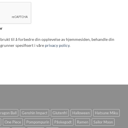
er
i brukt til å forbedre din opplevelse av hjemmesiden, behandle din
grunner spesifisert i våre
privacy policy
.
ragon Ball
Genshin Impact
Glutenfri
Halloween
Hatsune Miku
One Piece
Pompompurin
Påskegodt
Ramen
Sailor Moon