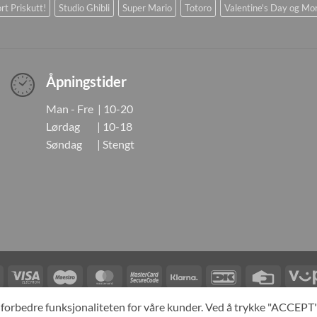
rt Priskutt!
Studio Ghibli
Super Mario
Totoro
Valentine's Day og Mo
Åpningstider
Man - Fre | 10-20
Lørdag | 10-18
Søndag | Stengt
Visa
Visa
Maestro
MasterCard
MasterCard
Klarna
DanKort
Credit
Electron
2
Card
LINGER
KONTAKT OSS
OM OSS
SPESIALBESTILLING
MIN KONTO
A
og forbedre funksjonaliteten for våre kunder. Ved å trykke "ACCEP