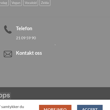
rsdag
Vegan
Vocaloid
Zelda
Telefon
21 09 59 90
Kontakt oss
Vipps
LL PRODUCTS
T" samtykker du
MORE INFO
ACCEPT