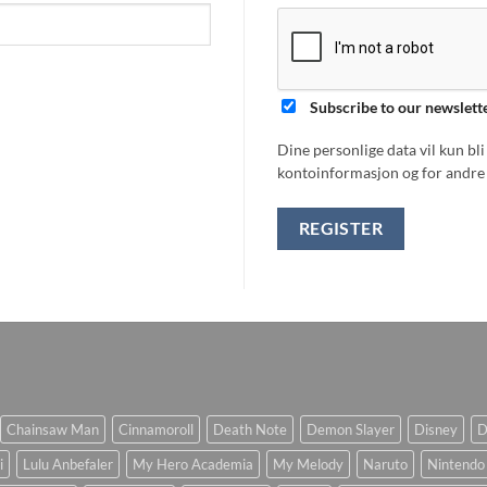
Subscribe to our newslett
Dine personlige data vil kun bl
kontoinformasjon og for andre 
REGISTER
Chainsaw Man
Cinnamoroll
Death Note
Demon Slayer
Disney
D
i
Lulu Anbefaler
My Hero Academia
My Melody
Naruto
Nintendo