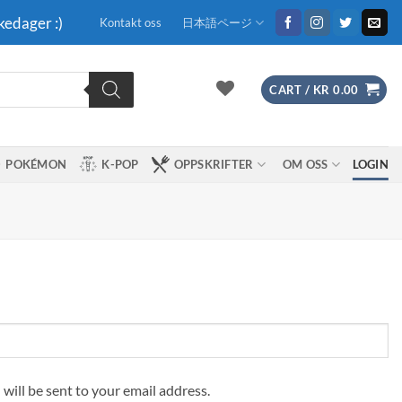
kedager :)
Kontakt oss
日本語ページ
CART /
KR
0.00
POKÉMON
K-POP
OPPSKRIFTER
OM OSS
LOGIN
 will be sent to your email address.