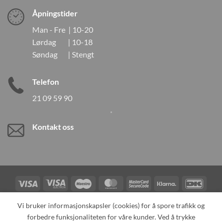
Åpningstider
Man - Fre | 10-20
Lørdag | 10-18
Søndag | Stengt
Telefon
21 09 59 90
Kontakt oss
Visa
Visa
Maestro
MasterCard
MasterCard
Klarna
DanK
Electron
2
Credit
Vipps
Vi bruker informasjonskapsler (cookies) for å spore trafikk og
Card
forbedre funksjonaliteten for våre kunder. Ved å trykke
TILBAKEKALLINGER
KONTAKT OSS
OM OSS