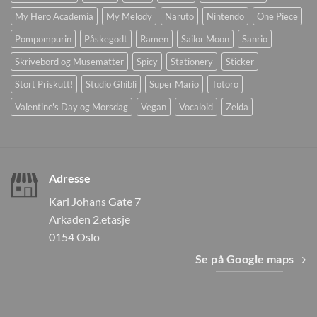
My Hero Academia
My Melody
Naruto
Nintendo
One Piece
Pompompurin
Påskegodt
Ramen
Sailor Moon
Sanrio
Skrivebord og Musematter
Spicy
Stationery
Sticker
Stort Priskutt!
Studio Ghibli
Super Mario
Totoro
Valentine's Day og Morsdag
Vegan
Vocaloid
Zelda
Adresse
Karl Johans Gate 7
Arkaden 2.etasje
0154 Oslo
Se på Google maps