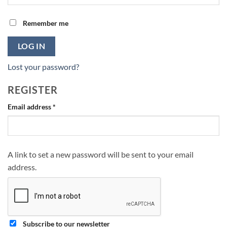
Remember me
LOG IN
Lost your password?
REGISTER
Required
Email address
*
A link to set a new password will be sent to your email
address.
Subscribe to our newsletter