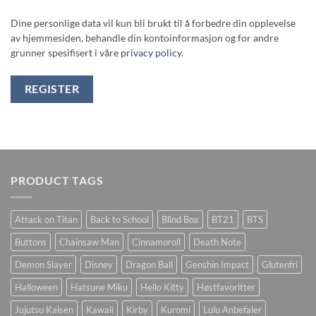
Dine personlige data vil kun bli brukt til å forbedre din opplevelse
av hjemmesiden, behandle din kontoinformasjon og for andre
grunner spesifisert i våre
privacy policy
.
REGISTER
PRODUCT TAGS
Attack on Titan
Back to School
Blind Box
BT21
BTS
Buttons
Chainsaw Man
Cinnamoroll
Death Note
Demon Slayer
Disney
Dragon Ball
Genshin Impact
Glutenfri
Halloween
Hatsune Miku
Hello Kitty
Høstfavoritter
Jujutsu Kaisen
Kawaii
Kirby
Kuromi
Lulu Anbefaler