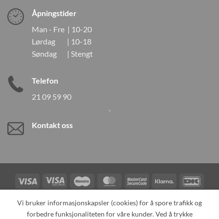
Åpningstider
Man - Fre | 10-20
Lørdag | 10-18
Søndag | Stengt
Telefon
21 09 59 90
Kontakt oss
Visa
Visa
Maestro
MasterCard
MasterCard
Klarna
DanK
Electron
2
Credit
Vipps
Vi bruker informasjonskapsler (cookies) for å spore trafikk og
Card
forbedre funksjonaliteten for våre kunder. Ved å trykke
TILBAKEKALLINGER
KONTAKT OSS
OM OSS