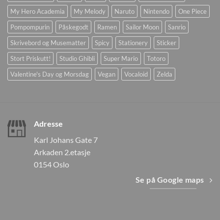
My Hero Academia
My Melody
Naruto
Nintendo
One Piece
Pompompurin
Påskegodt
Ramen
Sailor Moon
Sanrio
Skrivebord og Musematter
Spicy
Stationery
Sticker
Stort Priskutt!
Studio Ghibli
Super Mario
Totoro
Valentine's Day og Morsdag
Vegan
Vocaloid
Zelda
Adresse
Karl Johans Gate 7
Arkaden 2.etasje
0154 Oslo
Se på Google maps