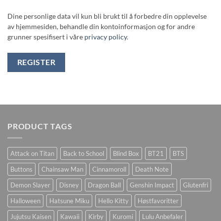
Dine personlige data vil kun bli brukt til å forbedre din opplevelse
av hjemmesiden, behandle din kontoinformasjon og for andre
grunner spesifisert i våre
privacy policy
.
REGISTER
PRODUCT TAGS
Attack on Titan
Back to School
Blind Box
BT21
BTS
Buttons
Chainsaw Man
Cinnamoroll
Death Note
Demon Slayer
Disney
Dragon Ball
Genshin Impact
Glutenfri
Halloween
Hatsune Miku
Hello Kitty
Høstfavoritter
Jujutsu Kaisen
Kawaii
Kirby
Kuromi
Lulu Anbefaler