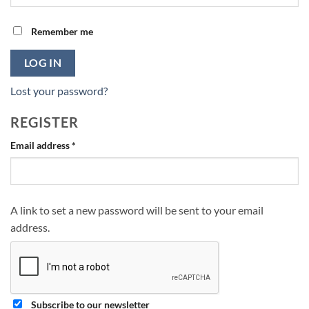
Remember me
LOG IN
Lost your password?
REGISTER
Required
Email address
*
A link to set a new password will be sent to your email
address.
Subscribe to our newsletter