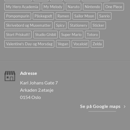
My Hero Academia
My Melody
Naruto
Nintendo
One Piece
Pompompurin
Påskegodt
Ramen
Sailor Moon
Sanrio
Skrivebord og Musematter
Spicy
Stationery
Sticker
Stort Priskutt!
Studio Ghibli
Super Mario
Totoro
Valentine's Day og Morsdag
Vegan
Vocaloid
Zelda
Adresse
Karl Johans Gate 7
Arkaden 2.etasje
0154 Oslo
Se på Google maps