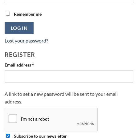
Remember me
LOG IN
Lost your password?
REGISTER
Required
Email address
*
A link to set a new password will be sent to your email
address.
Subscribe to our newsletter