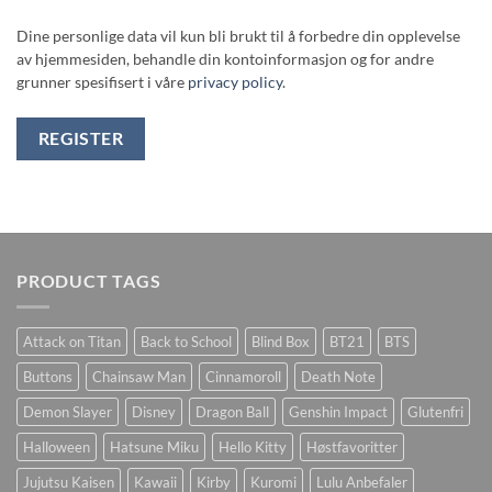
Dine personlige data vil kun bli brukt til å forbedre din opplevelse
av hjemmesiden, behandle din kontoinformasjon og for andre
grunner spesifisert i våre
privacy policy
.
REGISTER
PRODUCT TAGS
Attack on Titan
Back to School
Blind Box
BT21
BTS
Buttons
Chainsaw Man
Cinnamoroll
Death Note
Demon Slayer
Disney
Dragon Ball
Genshin Impact
Glutenfri
Halloween
Hatsune Miku
Hello Kitty
Høstfavoritter
Jujutsu Kaisen
Kawaii
Kirby
Kuromi
Lulu Anbefaler