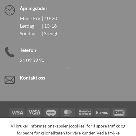
Åpningstider
Man - Fre | 10-20
Lørdag | 10-18
Søndag | Stengt
Telefon
21 09 59 90
Kontakt oss
Visa
Visa
Maestro
MasterCard
MasterCard
Klarna
DanK
Electron
2
Credit
Vipps
Vi bruker informasjonskapsler (cookies) for å spore trafikk og
Card
forbedre funksjonaliteten for våre kunder. Ved å trykke
TILBAKEKALLINGER
KONTAKT OSS
OM OSS