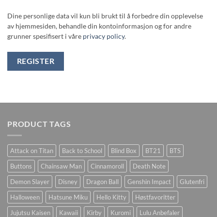
Dine personlige data vil kun bli brukt til å forbedre din opplevelse
av hjemmesiden, behandle din kontoinformasjon og for andre
grunner spesifisert i våre
privacy policy
.
REGISTER
PRODUCT TAGS
Attack on Titan
Back to School
Blind Box
BT21
BTS
Buttons
Chainsaw Man
Cinnamoroll
Death Note
Demon Slayer
Disney
Dragon Ball
Genshin Impact
Glutenfri
Halloween
Hatsune Miku
Hello Kitty
Høstfavoritter
Jujutsu Kaisen
Kawaii
Kirby
Kuromi
Lulu Anbefaler