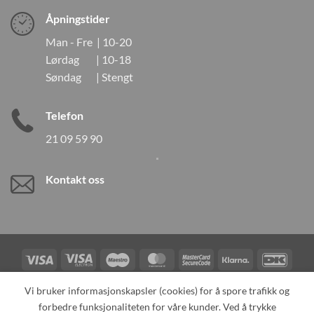
Åpningstider
Man - Fre | 10-20
Lørdag | 10-18
Søndag | Stengt
Telefon
21 09 59 90
Kontakt oss
Visa
Visa
Maestro
MasterCard
MasterCard
Klarna
DanK
Electron
2
Credit
Vipps
Vi bruker informasjonskapsler (cookies) for å spore trafikk og
Card
forbedre funksjonaliteten for våre kunder. Ved å trykke
TILBAKEKALLINGER
KONTAKT OSS
OM OSS