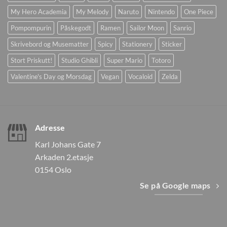
My Hero Academia
My Melody
Naruto
Nintendo
One Piece
Pompompurin
Påskegodt
Ramen
Sailor Moon
Sanrio
Skrivebord og Musematter
Spicy
Stationery
Sticker
Stort Priskutt!
Studio Ghibli
Super Mario
Totoro
Valentine's Day og Morsdag
Vegan
Vocaloid
Zelda
Adresse
Karl Johans Gate 7
Arkaden 2.etasje
0154 Oslo
Se på Google maps