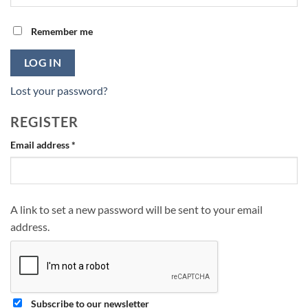
Remember me
LOG IN
Lost your password?
REGISTER
Required
Email address
*
A link to set a new password will be sent to your email
address.
Subscribe to our newsletter