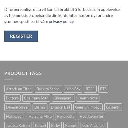
Dine personlige data vil kun bli brukt til å forbedre din opplevelse
av hjemmesiden, behandle din kontoinformasjon og for andre
grunner spesifisert i våre
privacy policy
.
REGISTER
PRODUCT TAGS
Attack on Titan
Back to School
Blind Box
BT21
BTS
Buttons
Chainsaw Man
Cinnamoroll
Death Note
Demon Slayer
Disney
Dragon Ball
Genshin Impact
Glutenfri
Halloween
Hatsune Miku
Hello Kitty
Høstfavoritter
Jujutsu Kaisen
Kawaii
Kirby
Kuromi
Lulu Anbefaler