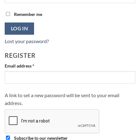
Remember me
LOG IN
Lost your password?
REGISTER
Required
Email address
*
A link to set a new password will be sent to your email
address.
Subscribe to our newsletter