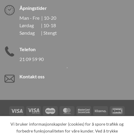
Åpningstider
Man - Fre | 10-20
Lørdag | 10-18
Søndag | Stengt
Telefon
21 09 59 90
Kontakt oss
Visa
Visa
Maestro
MasterCard
MasterCard
Klarna
DanK
Electron
2
Credit
Vipps
Vi bruker informasjonskapsler (cookies) for å spore trafikk og
Card
forbedre funksjonaliteten for våre kunder. Ved å trykke
TILBAKEKALLINGER
KONTAKT OSS
OM OSS