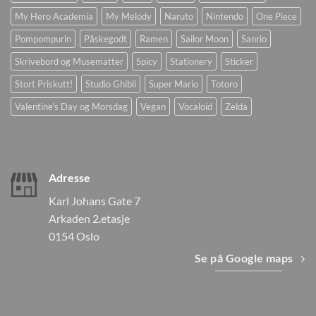
My Hero Academia
My Melody
Naruto
Nintendo
One Piece
Pompompurin
Påskegodt
Ramen
Sailor Moon
Sanrio
Skrivebord og Musematter
Spicy
Stationery
Sticker
Stort Priskutt!
Studio Ghibli
Super Mario
Totoro
Valentine's Day og Morsdag
Vegan
Vocaloid
Zelda
Adresse
Karl Johans Gate 7
Arkaden 2.etasje
0154 Oslo
Se på Google maps