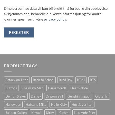
Dine personlige data vil kun bli brukt til å forbedre din opplevelse
av hjemmesiden, behandle din kontoinformasjon og for andre
grunner spesifisert i våre
privacy policy
.
REGISTER
PRODUCT TAGS
Attack on Titan
Back to School
Blind Box
BT21
BTS
Buttons
Chainsaw Man
Cinnamoroll
Death Note
Demon Slayer
Disney
Dragon Ball
Genshin Impact
Glutenfri
Halloween
Hatsune Miku
Hello Kitty
Høstfavoritter
Jujutsu Kaisen
Kawaii
Kirby
Kuromi
Lulu Anbefaler