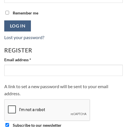
Remember me
LOG IN
Lost your password?
REGISTER
Required
Email address
*
A link to set a new password will be sent to your email
address.
Subscribe to our newsletter