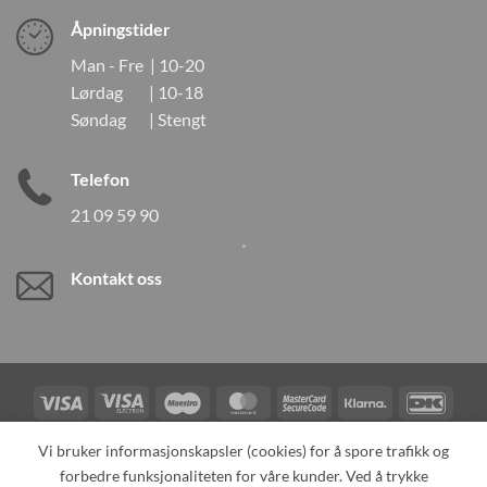
Åpningstider
Man - Fre | 10-20
Lørdag | 10-18
Søndag | Stengt
Telefon
21 09 59 90
Kontakt oss
Visa
Visa
Maestro
MasterCard
MasterCard
Klarna
DanK
Electron
2
Credit
Vipps
Vi bruker informasjonskapsler (cookies) for å spore trafikk og
Card
forbedre funksjonaliteten for våre kunder. Ved å trykke
TILBAKEKALLINGER
KONTAKT OSS
OM OSS