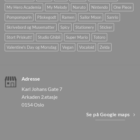
My Hero Academia
My Melody
Naruto
Nintendo
One Piece
Pompompurin
Påskegodt
Ramen
Sailor Moon
Sanrio
Skrivebord og Musematter
Spicy
Stationery
Sticker
Stort Priskutt!
Studio Ghibli
Super Mario
Totoro
Valentine's Day og Morsdag
Vegan
Vocaloid
Zelda
Adresse
Karl Johans Gate 7
Arkaden 2.etasje
0154 Oslo
Se på Google maps