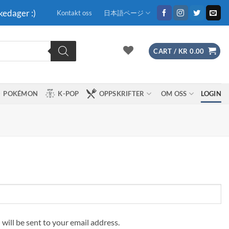
kedager :)
Kontakt oss
日本語ページ
CART /
KR
0.00
POKÉMON
K-POP
OPPSKRIFTER
OM OSS
LOGIN
 will be sent to your email address.