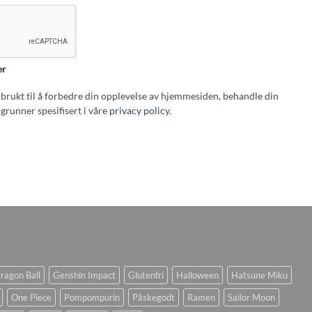
er
i brukt til å forbedre din opplevelse av hjemmesiden, behandle din
grunner spesifisert i våre
privacy policy
.
ragon Ball
Genshin Impact
Glutenfri
Halloween
Hatsune Miku
One Piece
Pompompurin
Påskegodt
Ramen
Sailor Moon