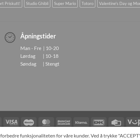
rt Priskutt!
Studio Ghibli
Super Mario
Totoro
Valentine's Day og Mo
Åpningstider
Man - Fre | 10-20
Lørdag | 10-18
Søndag | Stengt
Visa
Visa
Maestro
MasterCard
MasterCard
Klarna
DanKort
Credit
Electron
2
Card
LINGER
KONTAKT OSS
OM OSS
SPESIALBESTILLING
MIN KONTO
A
og forbedre funksjonaliteten for våre kunder. Ved å trykke "ACCEP