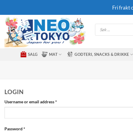
Skip
Fri frakt
to
content
Products
search
SALG
MAT
GODTERI, SNACKS & DRIKKE
LOGIN
Required
Username or email address
*
Required
Password
*