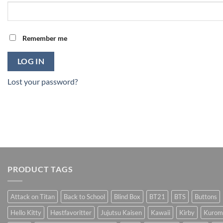
Remember me
LOG IN
Lost your password?
PRODUCT TAGS
Attack on Titan
Back to School
Blind Box
BT21
BTS
Buttons
Hello Kitty
Høstfavoritter
Jujutsu Kaisen
Kawaii
Kirby
Kurom