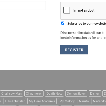
Subscribe to our newslett
Dine personlige data vil kun bl
kontoinformasjon og for andre 
REGISTER
Chainsaw Man
Cinnamoroll
Death Note
Demon Slayer
Disney
D
i
Lulu Anbefaler
My Hero Academia
My Melody
Naruto
Nintendo