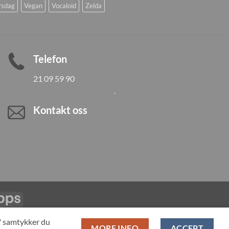
rsdag
Vegan
Vocaloid
Zelda
Telefon
21 09 59 90
Kontakt oss
Vipps
LL PRODUCTS
T" samtykker du
MORE INFO
ACCEPT