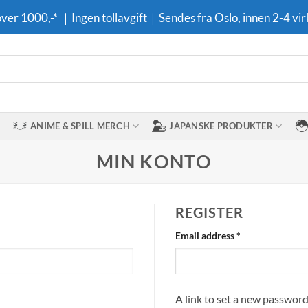
 over 1000,-* ｜Ingen tollavgift｜Sendes fra Oslo, innen 2-4 vir
ANIME & SPILL MERCH
JAPANSKE PRODUKTER
MIN KONTO
REGISTER
Required
Email address
*
A link to set a new password