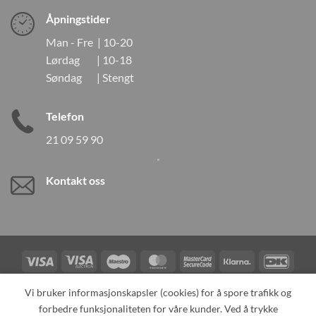
Åpningstider
Man - Fre | 10-20
Lørdag | 10-18
Søndag | Stengt
Telefon
21 09 59 90
Kontakt oss
Visa
Visa
Maestro
MasterCard
MasterCard
Klarna
DanK
Electron
2
Credit
Vipps
Vi bruker informasjonskapsler (cookies) for å spore trafikk og
Card
forbedre funksjonaliteten for våre kunder. Ved å trykke
TILBAKEKALLINGER
KONTAKT OSS
OM OSS