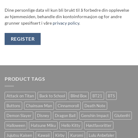
Dine personlige data vil kun bli brukt til å forbedre din opplevelse
av hjemmesiden, behandle din kontoinformasjon og for andre
grunner spesifisert i våre
privacy policy
.
REGISTER
PRODUCT TAGS
Attack on Titan
Back to School
Blind Box
BT21
BTS
Buttons
Chainsaw Man
Cinnamoroll
Death Note
Demon Slayer
Disney
Dragon Ball
Genshin Impact
Glutenfri
Halloween
Hatsune Miku
Hello Kitty
Høstfavoritter
Jujutsu Kaisen
Kawaii
Kirby
Kuromi
Lulu Anbefaler