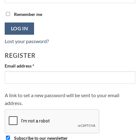
Remember me
LOG IN
Lost your password?
REGISTER
Required
Email address
*
A link to set a new password will be sent to your email
address.
Subscribe to our newsletter