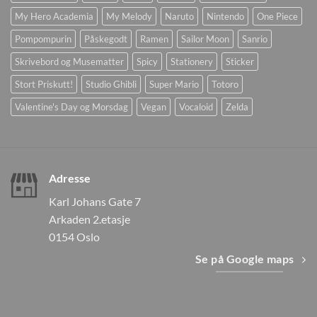
My Hero Academia
My Melody
Naruto
Nintendo
One Piece
Pompompurin
Påskegodt
Ramen
Sailor Moon
Sanrio
Skrivebord og Musematter
Spicy
Stationery
Sticker
Stort Priskutt!
Studio Ghibli
Super Mario
Totoro
Valentine's Day og Morsdag
Vegan
Vocaloid
Zelda
Adresse
Karl Johans Gate 7
Arkaden 2.etasje
0154 Oslo
Se på Google maps