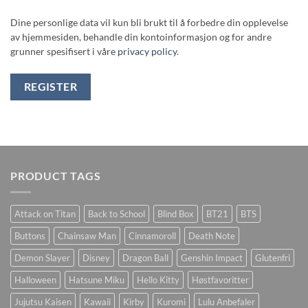
Dine personlige data vil kun bli brukt til å forbedre din opplevelse
av hjemmesiden, behandle din kontoinformasjon og for andre
grunner spesifisert i våre
privacy policy
.
REGISTER
PRODUCT TAGS
Attack on Titan
Back to School
Blind Box
BT21
BTS
Buttons
Chainsaw Man
Cinnamoroll
Death Note
Demon Slayer
Disney
Dragon Ball
Genshin Impact
Glutenfri
Halloween
Hatsune Miku
Hello Kitty
Høstfavoritter
Jujutsu Kaisen
Kawaii
Kirby
Kuromi
Lulu Anbefaler