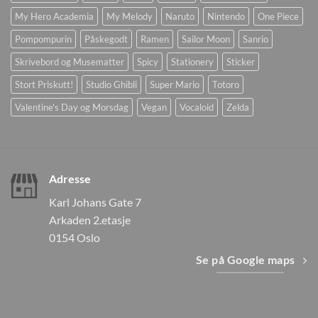
My Hero Academia
My Melody
Naruto
Nintendo
One Piece
Pompompurin
Påskegodt
Ramen
Sailor Moon
Sanrio
Skrivebord og Musematter
Spicy
Stationery
Sticker
Stort Priskutt!
Studio Ghibli
Super Mario
Totoro
Valentine's Day og Morsdag
Vegan
Vocaloid
Zelda
Adresse
Karl Johans Gate 7
Arkaden 2.etasje
0154 Oslo
Se på Google maps