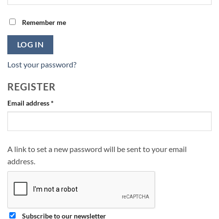
Remember me
LOG IN
Lost your password?
REGISTER
Required
Email address
*
A link to set a new password will be sent to your email
address.
Subscribe to our newsletter