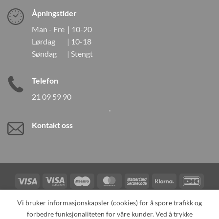
Åpningstider
Man - Fre | 10-20
Lørdag | 10-18
Søndag | Stengt
Telefon
21 09 59 90
Kontakt oss
Visa
Visa
Maestro
MasterCard
MasterCard
Klarna
DanK
Electron
2
Credit
Vipps
Vi bruker informasjonskapsler (cookies) for å spore trafikk og
Card
forbedre funksjonaliteten for våre kunder. Ved å trykke
TILBAKEKALLINGER
KONTAKT OSS
OM OSS