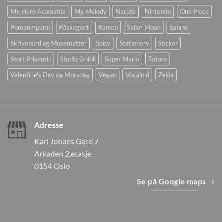
My Hero Academia
My Melody
Naruto
Nintendo
One Piece
Pompompurin
Påskegodt
Ramen
Sailor Moon
Sanrio
Skrivebord og Musematter
Spicy
Stationery
Sticker
Stort Priskutt!
Studio Ghibli
Super Mario
Totoro
Valentine's Day og Morsdag
Vegan
Vocaloid
Zelda
Adresse
Karl Johans Gate 7
Arkaden 2.etasje
0154 Oslo
Se på Google maps