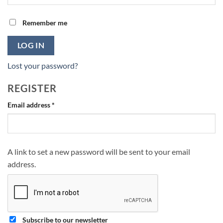
Remember me
LOG IN
Lost your password?
REGISTER
Required
Email address
*
A link to set a new password will be sent to your email
address.
Subscribe to our newsletter