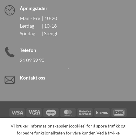
Åpningstider
Man - Fre | 10-20
Lørdag | 10-18
Søndag | Stengt
Telefon
21 09 59 90
Kontakt oss
Visa
Visa
Maestro
MasterCard
MasterCard
Klarna
DanK
Electron
2
Credit
Vipps
Vi bruker informasjonskapsler (cookies) for å spore trafikk og
Card
forbedre funksjonaliteten for våre kunder. Ved å trykke
TILBAKEKALLINGER
KONTAKT OSS
OM OSS