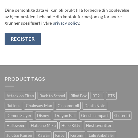
Dine personlige data vil kun bli brukt til å forbedre din opplevelse
av hjemmesiden, behandle din kontoinformasjon og for andre
grunner spesifisert i våre
privacy policy
.
REGISTER
PRODUCT TAGS
Attack on Titan
Back to School
Blind Box
BT21
BTS
Buttons
Chainsaw Man
Cinnamoroll
Death Note
Demon Slayer
Disney
Dragon Ball
Genshin Impact
Glutenfri
Halloween
Hatsune Miku
Hello Kitty
Høstfavoritter
Jujutsu Kaisen
Kawaii
Kirby
Kuromi
Lulu Anbefaler