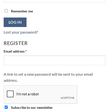
Remember me
LOG IN
Lost your password?
REGISTER
Required
Email address
*
A link to set a new password will be sent to your email
address.
Subscribe to our newsletter