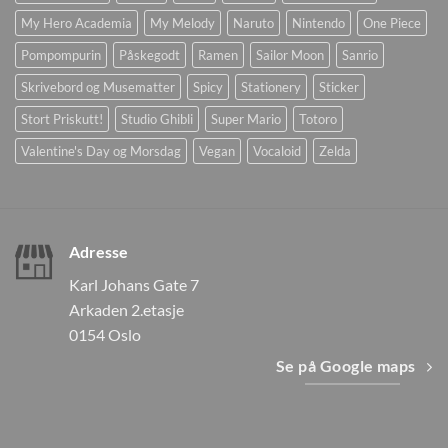
My Hero Academia
My Melody
Naruto
Nintendo
One Piece
Pompompurin
Påskegodt
Ramen
Sailor Moon
Sanrio
Skrivebord og Musematter
Spicy
Stationery
Sticker
Stort Priskutt!
Studio Ghibli
Super Mario
Totoro
Valentine's Day og Morsdag
Vegan
Vocaloid
Zelda
Adresse
Karl Johans Gate 7
Arkaden 2.etasje
0154 Oslo
Se på Google maps