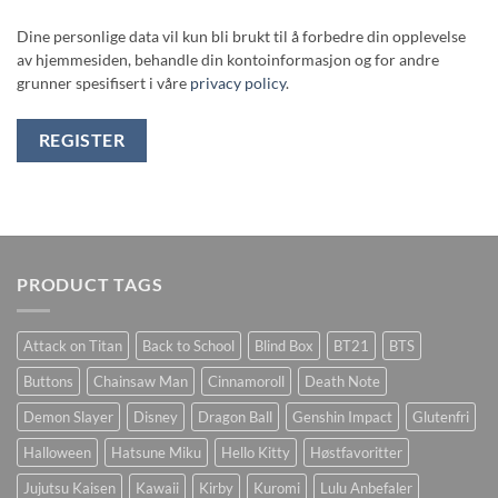
Dine personlige data vil kun bli brukt til å forbedre din opplevelse
av hjemmesiden, behandle din kontoinformasjon og for andre
grunner spesifisert i våre
privacy policy
.
REGISTER
PRODUCT TAGS
Attack on Titan
Back to School
Blind Box
BT21
BTS
Buttons
Chainsaw Man
Cinnamoroll
Death Note
Demon Slayer
Disney
Dragon Ball
Genshin Impact
Glutenfri
Halloween
Hatsune Miku
Hello Kitty
Høstfavoritter
Jujutsu Kaisen
Kawaii
Kirby
Kuromi
Lulu Anbefaler