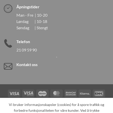
Åpningstider
Man - Fre | 10-20
Lørdag | 10-18
Søndag | Stengt
Telefon
21 09 59 90
Kontakt oss
Visa
Visa
Maestro
MasterCard
MasterCard
Klarna
DanK
Electron
2
Credit
Vipps
Vi bruker informasjonskapsler (cookies) for å spore trafikk og
Card
forbedre funksjonaliteten for våre kunder. Ved å trykke
TILBAKEKALLINGER
KONTAKT OSS
OM OSS