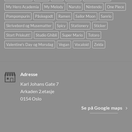
My Hero Academia
My Melody
Naruto
Nintendo
One Piece
Pompompurin
Påskegodt
Ramen
Sailor Moon
Sanrio
Skrivebord og Musematter
Spicy
Stationery
Sticker
Stort Priskutt!
Studio Ghibli
Super Mario
Totoro
Valentine's Day og Morsdag
Vegan
Vocaloid
Zelda
Adresse
Karl Johans Gate 7
Arkaden 2.etasje
0154 Oslo
Se på Google maps