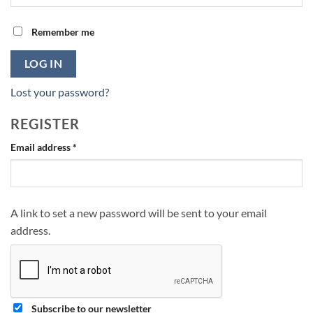
Remember me
LOG IN
Lost your password?
REGISTER
Required
Email address
*
A link to set a new password will be sent to your email
address.
Subscribe to our newsletter