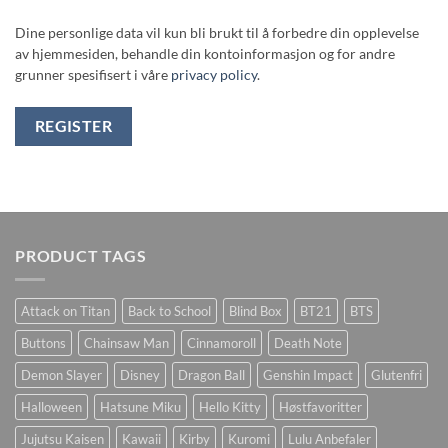
Dine personlige data vil kun bli brukt til å forbedre din opplevelse
av hjemmesiden, behandle din kontoinformasjon og for andre
grunner spesifisert i våre
privacy policy
.
REGISTER
PRODUCT TAGS
Attack on Titan
Back to School
Blind Box
BT21
BTS
Buttons
Chainsaw Man
Cinnamoroll
Death Note
Demon Slayer
Disney
Dragon Ball
Genshin Impact
Glutenfri
Halloween
Hatsune Miku
Hello Kitty
Høstfavoritter
Jujutsu Kaisen
Kawaii
Kirby
Kuromi
Lulu Anbefaler