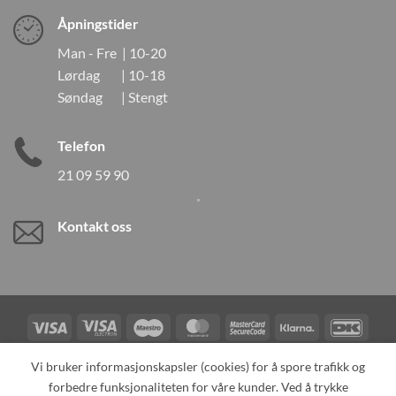
Åpningstider
Man - Fre | 10-20
Lørdag | 10-18
Søndag | Stengt
Telefon
21 09 59 90
Kontakt oss
Visa
Visa
Maestro
MasterCard
MasterCard
Klarna
DanK
Electron
2
Credit
Vipps
Vi bruker informasjonskapsler (cookies) for å spore trafikk og
Card
forbedre funksjonaliteten for våre kunder. Ved å trykke
TILBAKEKALLINGER
KONTAKT OSS
OM OSS