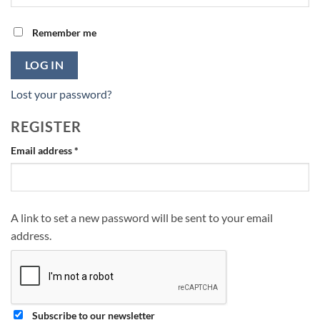
Remember me
LOG IN
Lost your password?
REGISTER
Required
Email address
*
A link to set a new password will be sent to your email
address.
Subscribe to our newsletter