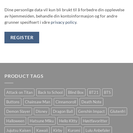
Dine personlige data vil kun bli brukt til å forbedre din opplevelse
av hjemmesiden, behandle din kontoinformasjon og for andre
grunner spesifisert i våre
privacy policy
.
REGISTER
PRODUCT TAGS
Attack on Titan
Back to School
Blind Box
BT21
BTS
Buttons
Chainsaw Man
Cinnamoroll
Death Note
Demon Slayer
Disney
Dragon Ball
Genshin Impact
Glutenfri
Halloween
Hatsune Miku
Hello Kitty
Høstfavoritter
Jujutsu Kaisen
Kawaii
Kirby
Kuromi
Lulu Anbefaler