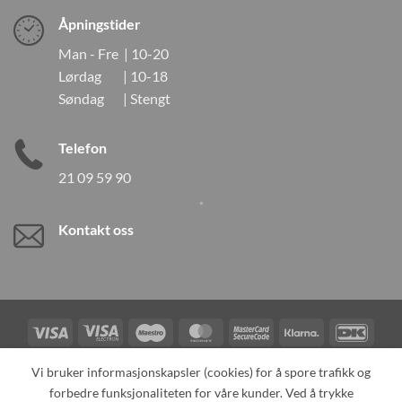
Åpningstider
Man - Fre | 10-20
Lørdag | 10-18
Søndag | Stengt
Telefon
21 09 59 90
Kontakt oss
Visa
Visa
Maestro
MasterCard
MasterCard
Klarna
DanK
Electron
2
Credit
Vipps
Vi bruker informasjonskapsler (cookies) for å spore trafikk og
Card
forbedre funksjonaliteten for våre kunder. Ved å trykke
TILBAKEKALLINGER
KONTAKT OSS
OM OSS