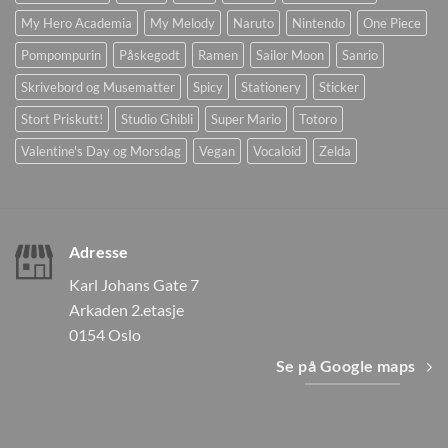
My Hero Academia
My Melody
Naruto
Nintendo
One Piece
Pompompurin
Påskegodt
Ramen
Sailor Moon
Sanrio
Skrivebord og Musematter
Spicy
Stationery
Sticker
Stort Priskutt!
Studio Ghibli
Super Mario
Totoro
Valentine's Day og Morsdag
Vegan
Vocaloid
Zelda
Adresse
Karl Johans Gate 7
Arkaden 2.etasje
0154 Oslo
Se på Google maps