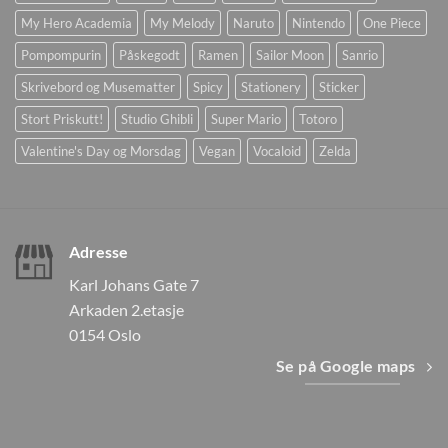
My Hero Academia
My Melody
Naruto
Nintendo
One Piece
Pompompurin
Påskegodt
Ramen
Sailor Moon
Sanrio
Skrivebord og Musematter
Spicy
Stationery
Sticker
Stort Priskutt!
Studio Ghibli
Super Mario
Totoro
Valentine's Day og Morsdag
Vegan
Vocaloid
Zelda
Adresse
Karl Johans Gate 7
Arkaden 2.etasje
0154 Oslo
Se på Google maps