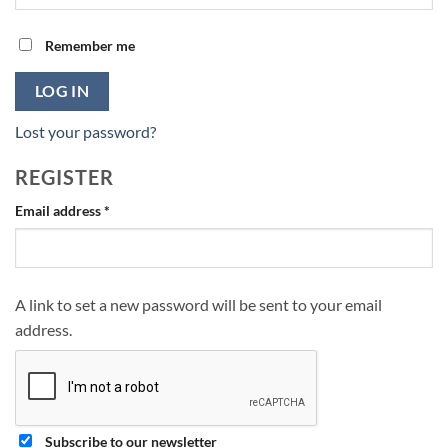
Remember me
LOG IN
Lost your password?
REGISTER
Required
Email address
*
A link to set a new password will be sent to your email
address.
Subscribe to our newsletter