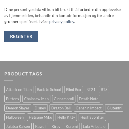
Dine personlige data vil kun bli brukt til å forbedre din opplevelse
av hjemmesiden, behandle din kontoinformasjon og for andre
grunner spesifisert i våre
privacy policy
.
REGISTER
PRODUCT TAGS
Attack on Titan
Back to School
Blind Box
BT21
BTS
Buttons
Chainsaw Man
Cinnamoroll
Death Note
Demon Slayer
Disney
Dragon Ball
Genshin Impact
Glutenfri
Halloween
Hatsune Miku
Hello Kitty
Høstfavoritter
Jujutsu Kaisen
Kawaii
Kirby
Kuromi
Lulu Anbefaler