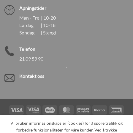
Åpningstider
Man - Fre | 10-20
Lørdag | 10-18
Søndag | Stengt
Telefon
21 09 59 90
Kontakt oss
Visa
Visa
Maestro
MasterCard
MasterCard
Klarna
DanK
Electron
2
Credit
Vipps
Vi bruker informasjonskapsler (cookies) for å spore trafikk og
Card
forbedre funksjonaliteten for våre kunder. Ved å trykke
TILBAKEKALLINGER
KONTAKT OSS
OM OSS