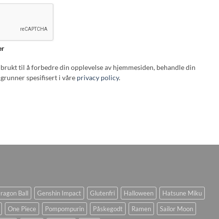
er
i brukt til å forbedre din opplevelse av hjemmesiden, behandle din
grunner spesifisert i våre
privacy policy
.
ragon Ball
Genshin Impact
Glutenfri
Halloween
Hatsune Miku
One Piece
Pompompurin
Påskegodt
Ramen
Sailor Moon