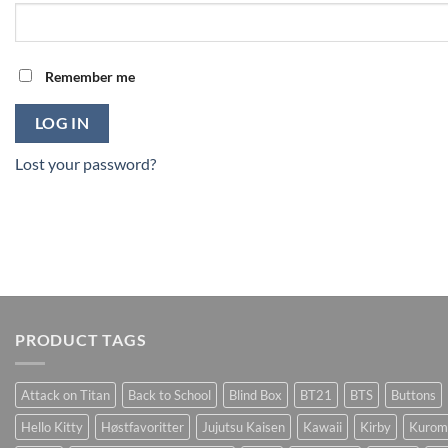
Remember me
LOG IN
Lost your password?
PRODUCT TAGS
Attack on Titan
Back to School
Blind Box
BT21
BTS
Buttons
Hello Kitty
Høstfavoritter
Jujutsu Kaisen
Kawaii
Kirby
Kurom