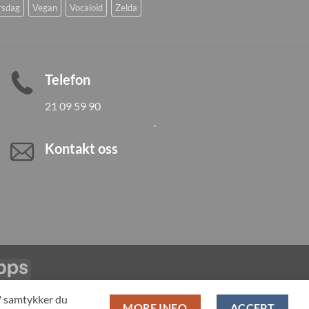
rsdag
Vegan
Vocaloid
Zelda
Telefon
21 09 59 90
Kontakt oss
Vipps
LL PRODUCTS
T" samtykker du
MORE INFO
ACCEPT