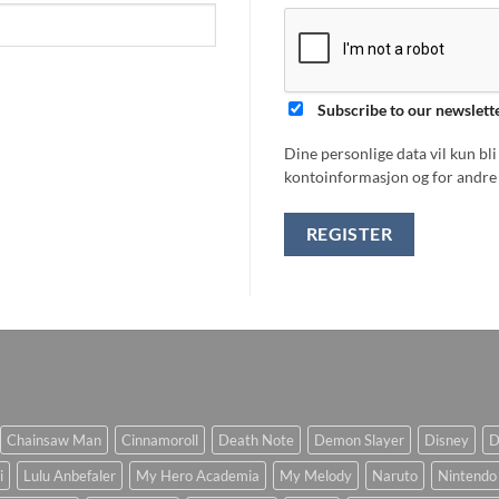
Subscribe to our newslett
Dine personlige data vil kun bl
kontoinformasjon og for andre 
REGISTER
Chainsaw Man
Cinnamoroll
Death Note
Demon Slayer
Disney
D
i
Lulu Anbefaler
My Hero Academia
My Melody
Naruto
Nintendo