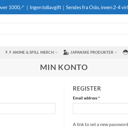
 over 1000,-* ｜Ingen tollavgift｜Sendes fra Oslo, innen 2-4 vir
ANIME & SPILL MERCH
JAPANSKE PRODUKTER
MIN KONTO
REGISTER
Required
Email address
*
A link to set a new password