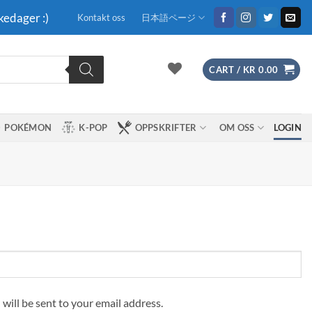
kedager :)
Kontakt oss
日本語ページ
CART /
KR
0.00
POKÉMON
K-POP
OPPSKRIFTER
OM OSS
LOGIN
 will be sent to your email address.