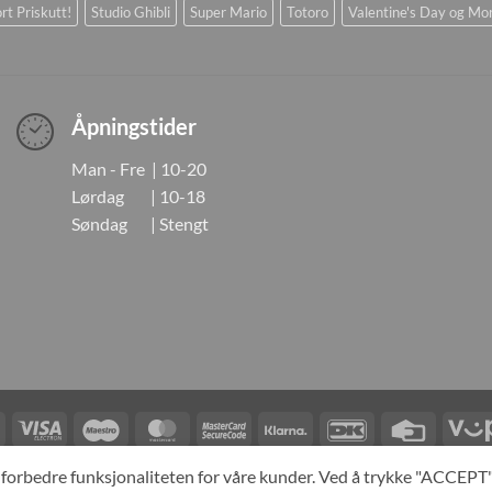
rt Priskutt!
Studio Ghibli
Super Mario
Totoro
Valentine's Day og Mo
Åpningstider
Man - Fre | 10-20
Lørdag | 10-18
Søndag | Stengt
Visa
Visa
Maestro
MasterCard
MasterCard
Klarna
DanKort
Credit
Electron
2
Card
LINGER
KONTAKT OSS
OM OSS
SPESIALBESTILLING
MIN KONTO
A
og forbedre funksjonaliteten for våre kunder. Ved å trykke "ACCEP