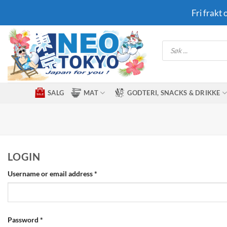
Skip
Fri frakt
to
content
Products
search
SALG
MAT
GODTERI, SNACKS & DRIKKE
LOGIN
Required
Username or email address
*
Required
Password
*