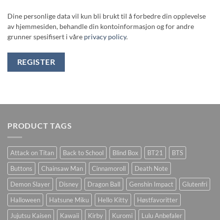
Dine personlige data vil kun bli brukt til å forbedre din opplevelse
av hjemmesiden, behandle din kontoinformasjon og for andre
grunner spesifisert i våre
privacy policy
.
REGISTER
PRODUCT TAGS
Attack on Titan
Back to School
Blind Box
BT21
BTS
Buttons
Chainsaw Man
Cinnamoroll
Death Note
Demon Slayer
Disney
Dragon Ball
Genshin Impact
Glutenfri
Halloween
Hatsune Miku
Hello Kitty
Høstfavoritter
Jujutsu Kaisen
Kawaii
Kirby
Kuromi
Lulu Anbefaler