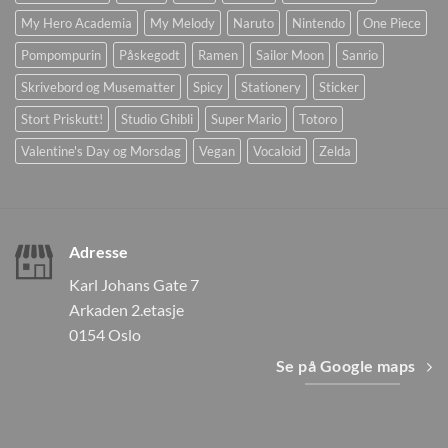
My Hero Academia
My Melody
Naruto
Nintendo
One Piece
Pompompurin
Påskegodt
Ramen
Sailor Moon
Sanrio
Skrivebord og Musematter
Spicy
Stationery
Sticker
Stort Priskutt!
Studio Ghibli
Super Mario
Totoro
Valentine's Day og Morsdag
Vegan
Vocaloid
Zelda
Adresse
Karl Johans Gate 7
Arkaden 2.etasje
0154 Oslo
Se på Google maps