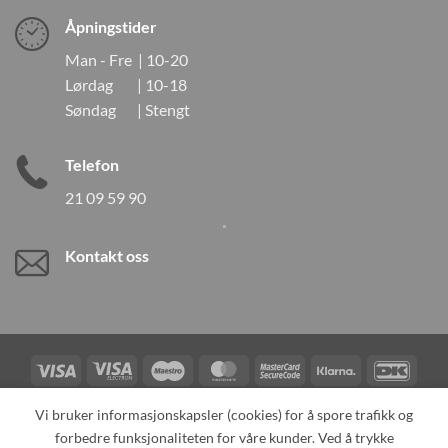
Åpningstider
Man - Fre | 10-20
Lørdag | 10-18
Søndag | Stengt
Telefon
21 09 59 90
Kontakt oss
Visa
Visa
Maestro
MasterCard
MasterCard
Klarna
DanK
Electron
2
Credit
Vipps
Vi bruker informasjonskapsler (cookies) for å spore trafikk og
Card
forbedre funksjonaliteten for våre kunder. Ved å trykke
TILBAKEKALLINGER
KONTAKT OSS
OM OSS