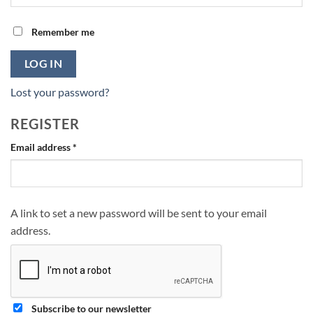
Remember me
LOG IN
Lost your password?
REGISTER
Required
Email address
*
A link to set a new password will be sent to your email
address.
Subscribe to our newsletter