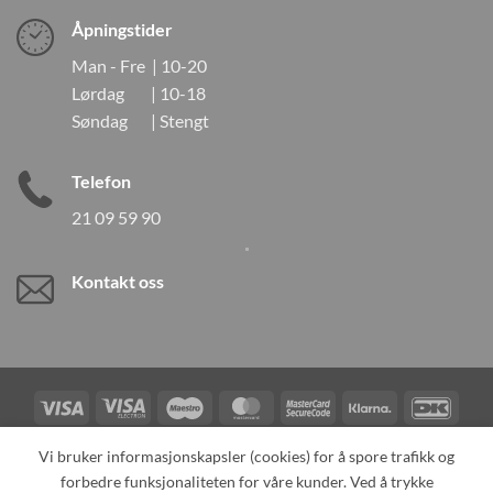
Åpningstider
Man - Fre | 10-20
Lørdag | 10-18
Søndag | Stengt
Telefon
21 09 59 90
Kontakt oss
Visa
Visa
Maestro
MasterCard
MasterCard
Klarna
DanK
Electron
2
Credit
Vipps
Vi bruker informasjonskapsler (cookies) for å spore trafikk og
Card
forbedre funksjonaliteten for våre kunder. Ved å trykke
TILBAKEKALLINGER
KONTAKT OSS
OM OSS