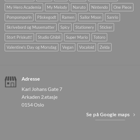
My Hero Academia
My Melody
Naruto
Nintendo
One Piece
Pompompurin
Påskegodt
Ramen
Sailor Moon
Sanrio
Skrivebord og Musematter
Spicy
Stationery
Sticker
Stort Priskutt!
Studio Ghibli
Super Mario
Totoro
Valentine's Day og Morsdag
Vegan
Vocaloid
Zelda
Adresse
Karl Johans Gate 7
Arkaden 2.etasje
0154 Oslo
Se på Google maps