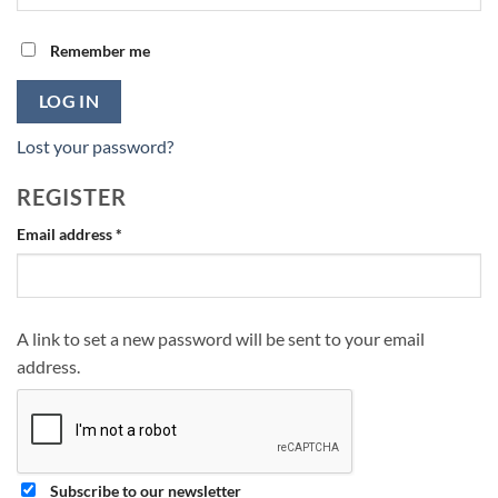
Remember me
LOG IN
Lost your password?
REGISTER
Required
Email address
*
A link to set a new password will be sent to your email
address.
Subscribe to our newsletter