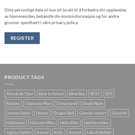
Dine personlige data vil kun bli brukt til å forbedre din opplevelse
av hjemmesiden, behandle din kontoinformasjon og for andre
grunner spesifisert i våre
privacy policy
.
REGISTER
PRODUCT TAGS
Attack on Titan
Back to School
Blind Box
BT21
BTS
Buttons
Chainsaw Man
Cinnamoroll
Death Note
Demon Slayer
Disney
Dragon Ball
Genshin Impact
Glutenfri
Halloween
Hatsune Miku
Hello Kitty
Høstfavoritter
Jujutsu Kaisen
Kawaii
Kirby
Kuromi
Lulu Anbefaler