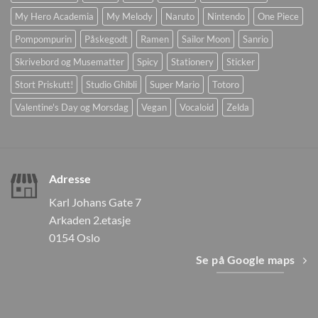
My Hero Academia
My Melody
Naruto
Nintendo
One Piece
Pompompurin
Påskegodt
Ramen
Sailor Moon
Sanrio
Skrivebord og Musematter
Spicy
Stationery
Sticker
Stort Priskutt!
Studio Ghibli
Super Mario
Totoro
Valentine's Day og Morsdag
Vegan
Vocaloid
Zelda
Adresse
Karl Johans Gate 7
Arkaden 2.etasje
0154 Oslo
Se på Google maps