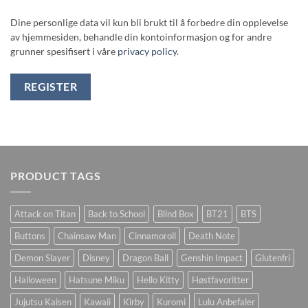
Dine personlige data vil kun bli brukt til å forbedre din opplevelse
av hjemmesiden, behandle din kontoinformasjon og for andre
grunner spesifisert i våre
privacy policy
.
REGISTER
PRODUCT TAGS
Attack on Titan
Back to School
Blind Box
BT21
BTS
Buttons
Chainsaw Man
Cinnamoroll
Death Note
Demon Slayer
Disney
Dragon Ball
Genshin Impact
Glutenfri
Halloween
Hatsune Miku
Hello Kitty
Høstfavoritter
Jujutsu Kaisen
Kawaii
Kirby
Kuromi
Lulu Anbefaler