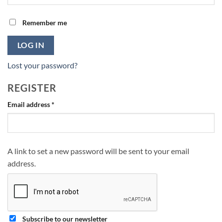
Remember me
LOG IN
Lost your password?
REGISTER
Required
Email address
*
A link to set a new password will be sent to your email
address.
Subscribe to our newsletter