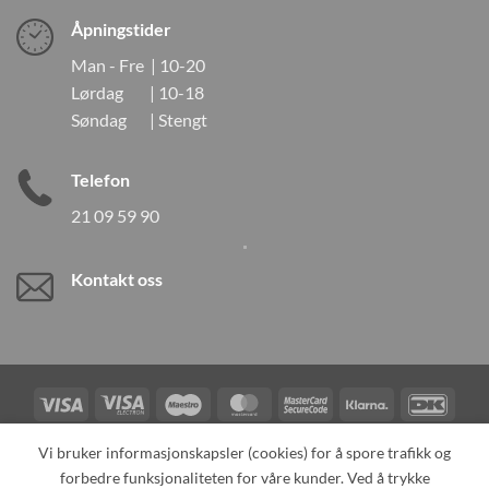
Åpningstider
Man - Fre | 10-20
Lørdag | 10-18
Søndag | Stengt
Telefon
21 09 59 90
Kontakt oss
Visa
Visa
Maestro
MasterCard
MasterCard
Klarna
DanK
Electron
2
Credit
Vipps
Vi bruker informasjonskapsler (cookies) for å spore trafikk og
Card
forbedre funksjonaliteten for våre kunder. Ved å trykke
TILBAKEKALLINGER
KONTAKT OSS
OM OSS