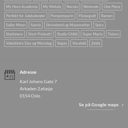
My Hero Academia
My Melody
Naruto
Nintendo
One Piece
Perfekt for Julekalender
Pompompurin
Påskegodt
Ramen
Sailor Moon
Sanrio
Skrivebord og Musematter
Spicy
Stationery
Stort Priskutt!
Studio Ghibli
Super Mario
Totoro
Valentine's Day og Morsdag
Vegan
Vocaloid
Zelda
Adresse
Karl Johans Gate 7
Arkaden 2.etasje
0154 Oslo
Se på Google maps