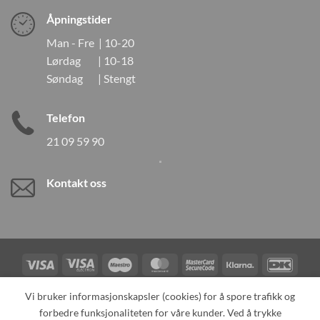
Åpningstider
Man - Fre | 10-20
Lørdag | 10-18
Søndag | Stengt
Telefon
21 09 59 90
Kontakt oss
Visa
Visa
Maestro
MasterCard
MasterCard
Klarna
DanK
Electron
2
Credit
Vipps
Vi bruker informasjonskapsler (cookies) for å spore trafikk og
Card
forbedre funksjonaliteten for våre kunder. Ved å trykke
TILBAKEKALLINGER
KONTAKT OSS
OM OSS