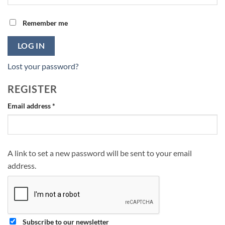
Remember me
LOG IN
Lost your password?
REGISTER
Required
Email address
*
A link to set a new password will be sent to your email
address.
Subscribe to our newsletter