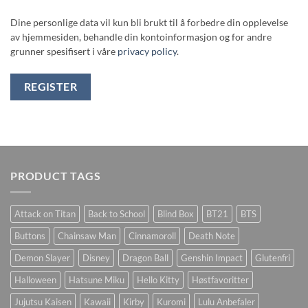
Dine personlige data vil kun bli brukt til å forbedre din opplevelse
av hjemmesiden, behandle din kontoinformasjon og for andre
grunner spesifisert i våre
privacy policy
.
REGISTER
PRODUCT TAGS
Attack on Titan
Back to School
Blind Box
BT21
BTS
Buttons
Chainsaw Man
Cinnamoroll
Death Note
Demon Slayer
Disney
Dragon Ball
Genshin Impact
Glutenfri
Halloween
Hatsune Miku
Hello Kitty
Høstfavoritter
Jujutsu Kaisen
Kawaii
Kirby
Kuromi
Lulu Anbefaler