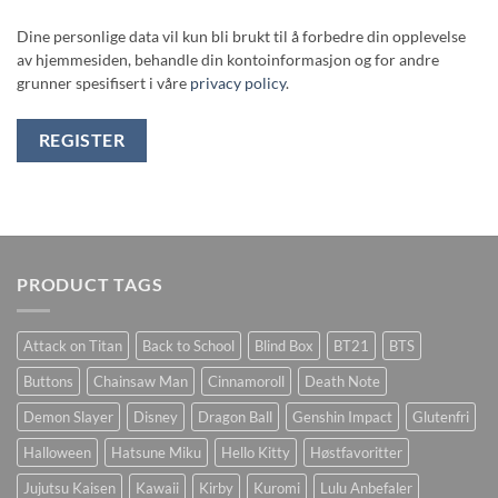
Dine personlige data vil kun bli brukt til å forbedre din opplevelse
av hjemmesiden, behandle din kontoinformasjon og for andre
grunner spesifisert i våre
privacy policy
.
REGISTER
PRODUCT TAGS
Attack on Titan
Back to School
Blind Box
BT21
BTS
Buttons
Chainsaw Man
Cinnamoroll
Death Note
Demon Slayer
Disney
Dragon Ball
Genshin Impact
Glutenfri
Halloween
Hatsune Miku
Hello Kitty
Høstfavoritter
Jujutsu Kaisen
Kawaii
Kirby
Kuromi
Lulu Anbefaler