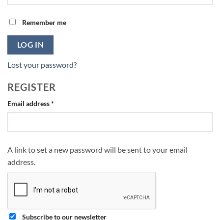
Remember me
LOG IN
Lost your password?
REGISTER
Required
Email address
*
A link to set a new password will be sent to your email
address.
Subscribe to our newsletter