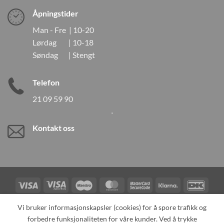
Åpningstider
Man - Fre | 10-20
Lørdag | 10-18
Søndag | Stengt
Telefon
21 09 59 90
Kontakt oss
Visa
Visa
Maestro
MasterCard
MasterCard
Klarna
DanK
Electron
2
Credit
Vipps
Vi bruker informasjonskapsler (cookies) for å spore trafikk og
Card
forbedre funksjonaliteten for våre kunder. Ved å trykke
TILBAKEKALLINGER
KONTAKT OSS
OM OSS