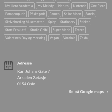
My Hero Academia
My Melody
Naruto
Nintendo
One Piece
Pompompurin
Påskegodt
Ramen
Sailor Moon
Sanrio
Skrivebord og Musematter
Spicy
Stationery
Sticker
Stort Priskutt!
Studio Ghibli
Super Mario
Totoro
Valentine's Day og Morsdag
Vegan
Vocaloid
Zelda
Adresse
Karl Johans Gate 7
Arkaden 2.etasje
0154 Oslo
Se på Google maps