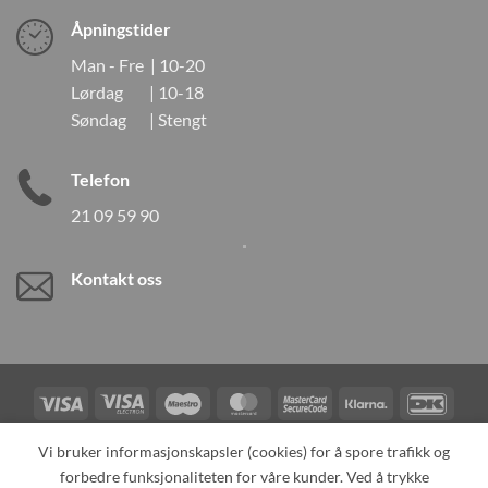
Åpningstider
Man - Fre | 10-20
Lørdag | 10-18
Søndag | Stengt
Telefon
21 09 59 90
Kontakt oss
Visa
Visa
Maestro
MasterCard
MasterCard
Klarna
DanK
Electron
2
Credit
Vipps
Vi bruker informasjonskapsler (cookies) for å spore trafikk og
Card
forbedre funksjonaliteten for våre kunder. Ved å trykke
TILBAKEKALLINGER
KONTAKT OSS
OM OSS