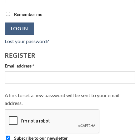
Remember me
LOG IN
Lost your password?
REGISTER
Required
Email address
*
A link to set a new password will be sent to your email
address.
Subscribe to our newsletter