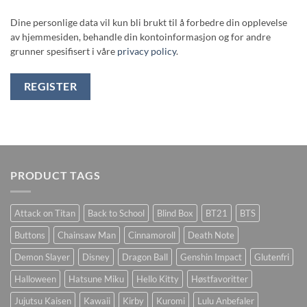
Dine personlige data vil kun bli brukt til å forbedre din opplevelse
av hjemmesiden, behandle din kontoinformasjon og for andre
grunner spesifisert i våre
privacy policy
.
REGISTER
PRODUCT TAGS
Attack on Titan
Back to School
Blind Box
BT21
BTS
Buttons
Chainsaw Man
Cinnamoroll
Death Note
Demon Slayer
Disney
Dragon Ball
Genshin Impact
Glutenfri
Halloween
Hatsune Miku
Hello Kitty
Høstfavoritter
Jujutsu Kaisen
Kawaii
Kirby
Kuromi
Lulu Anbefaler