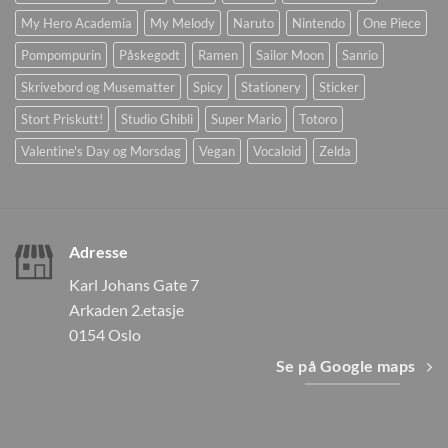
My Hero Academia
My Melody
Naruto
Nintendo
One Piece
Pompompurin
Påskegodt
Ramen
Sailor Moon
Sanrio
Skrivebord og Musematter
Spicy
Stationery
Sticker
Stort Priskutt!
Studio Ghibli
Super Mario
Totoro
Valentine's Day og Morsdag
Vegan
Vocaloid
Zelda
Adresse
Karl Johans Gate 7
Arkaden 2.etasje
0154 Oslo
Se på Google maps