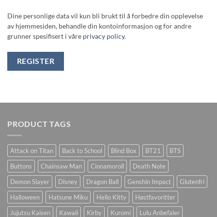
Dine personlige data vil kun bli brukt til å forbedre din opplevelse
av hjemmesiden, behandle din kontoinformasjon og for andre
grunner spesifisert i våre
privacy policy
.
REGISTER
PRODUCT TAGS
Attack on Titan
Back to School
Blind Box
BT21
BTS
Buttons
Chainsaw Man
Cinnamoroll
Death Note
Demon Slayer
Disney
Dragon Ball
Genshin Impact
Glutenfri
Halloween
Hatsune Miku
Hello Kitty
Høstfavoritter
Jujutsu Kaisen
Kawaii
Kirby
Kuromi
Lulu Anbefaler