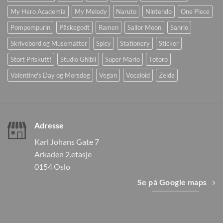
My Hero Academia
My Melody
Naruto
Nintendo
One Piece
Pompompurin
Påskegodt
Ramen
Sailor Moon
Sanrio
Skrivebord og Musematter
Spicy
Stationery
Sticker
Stort Priskutt!
Studio Ghibli
Super Mario
Totoro
Valentine's Day og Morsdag
Vegan
Vocaloid
Zelda
Adresse
Karl Johans Gate 7
Arkaden 2.etasje
0154 Oslo
Se på Google maps