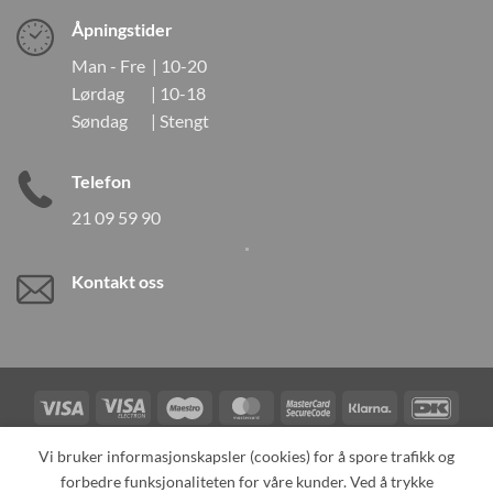
Åpningstider
Man - Fre | 10-20
Lørdag | 10-18
Søndag | Stengt
Telefon
21 09 59 90
Kontakt oss
Visa
Visa
Maestro
MasterCard
MasterCard
Klarna
DanK
Electron
2
Credit
Vipps
Vi bruker informasjonskapsler (cookies) for å spore trafikk og
Card
forbedre funksjonaliteten for våre kunder. Ved å trykke
TILBAKEKALLINGER
KONTAKT OSS
OM OSS