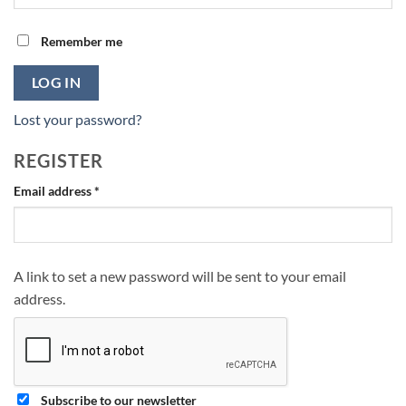
Remember me
LOG IN
Lost your password?
REGISTER
Required
Email address
*
A link to set a new password will be sent to your email
address.
Subscribe to our newsletter