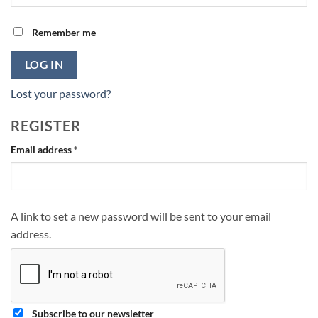
Remember me
LOG IN
Lost your password?
REGISTER
Required
Email address
*
A link to set a new password will be sent to your email
address.
Subscribe to our newsletter