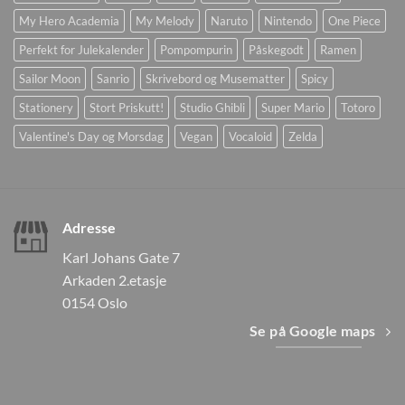
My Hero Academia
My Melody
Naruto
Nintendo
One Piece
Perfekt for Julekalender
Pompompurin
Påskegodt
Ramen
Sailor Moon
Sanrio
Skrivebord og Musematter
Spicy
Stationery
Stort Priskutt!
Studio Ghibli
Super Mario
Totoro
Valentine's Day og Morsdag
Vegan
Vocaloid
Zelda
Adresse
Karl Johans Gate 7
Arkaden 2.etasje
0154 Oslo
Se på Google maps