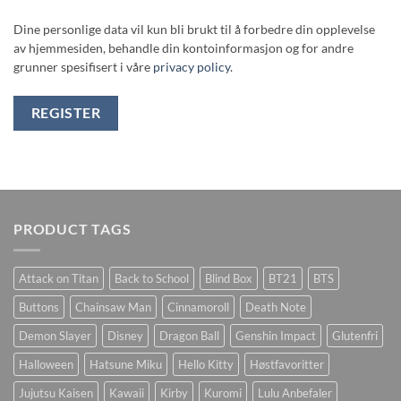
Dine personlige data vil kun bli brukt til å forbedre din opplevelse
av hjemmesiden, behandle din kontoinformasjon og for andre
grunner spesifisert i våre
privacy policy
.
REGISTER
PRODUCT TAGS
Attack on Titan
Back to School
Blind Box
BT21
BTS
Buttons
Chainsaw Man
Cinnamoroll
Death Note
Demon Slayer
Disney
Dragon Ball
Genshin Impact
Glutenfri
Halloween
Hatsune Miku
Hello Kitty
Høstfavoritter
Jujutsu Kaisen
Kawaii
Kirby
Kuromi
Lulu Anbefaler