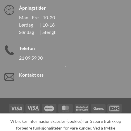
Åpningstider
Man - Fre | 10-20
Lørdag | 10-18
Søndag | Stengt
Telefon
21 09 59 90
Kontakt oss
Visa
Visa
Maestro
MasterCard
MasterCard
Klarna
DanK
Electron
2
Credit
Vipps
Vi bruker informasjonskapsler (cookies) for å spore trafikk og
Card
forbedre funksjonaliteten for våre kunder. Ved å trykke
TILBAKEKALLINGER
KONTAKT OSS
OM OSS