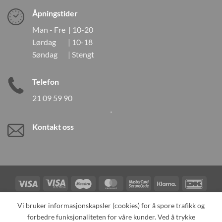
Åpningstider
Man - Fre | 10-20
Lørdag | 10-18
Søndag | Stengt
Telefon
21 09 59 90
Kontakt oss
Visa
Visa
Maestro
MasterCard
MasterCard
Klarna
DanK
Electron
2
Credit
Vipps
Vi bruker informasjonskapsler (cookies) for å spore trafikk og
Card
forbedre funksjonaliteten for våre kunder. Ved å trykke
TILBAKEKALLINGER
KONTAKT OSS
OM OSS