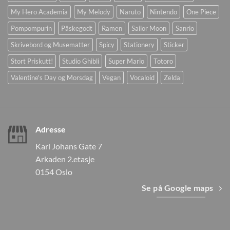
My Hero Academia
My Melody
Naruto
Nintendo
One Piece
Pompompurin
Påskegodt
Ramen
Sailor Moon
Sanrio
Skrivebord og Musematter
Spicy
Stationery
Sticker
Stort Priskutt!
Studio Ghibli
Super Mario
Totoro
Valentine's Day og Morsdag
Vegan
Vocaloid
Zelda
Adresse
Karl Johans Gate 7
Arkaden 2.etasje
0154 Oslo
Se på Google maps