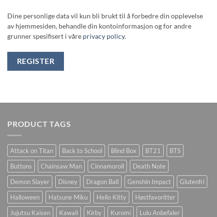
Dine personlige data vil kun bli brukt til å forbedre din opplevelse
av hjemmesiden, behandle din kontoinformasjon og for andre
grunner spesifisert i våre
privacy policy
.
REGISTER
PRODUCT TAGS
Attack on Titan
Back to School
Blind Box
BT21
BTS
Buttons
Chainsaw Man
Cinnamoroll
Death Note
Demon Slayer
Disney
Dragon Ball
Genshin Impact
Glutenfri
Halloween
Hatsune Miku
Hello Kitty
Høstfavoritter
Jujutsu Kaisen
Kawaii
Kirby
Kuromi
Lulu Anbefaler