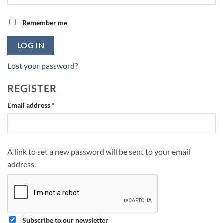
Remember me
LOG IN
Lost your password?
REGISTER
Required
Email address
*
A link to set a new password will be sent to your email
address.
Subscribe to our newsletter