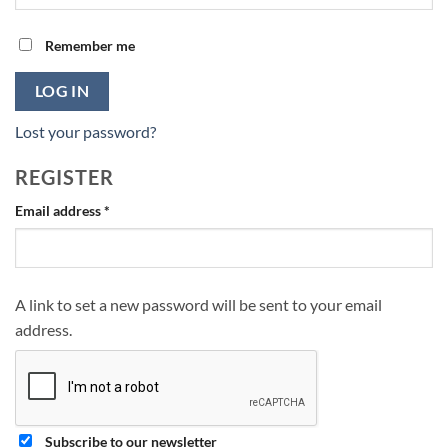
Remember me
LOG IN
Lost your password?
REGISTER
Required
Email address
*
A link to set a new password will be sent to your email
address.
Subscribe to our newsletter