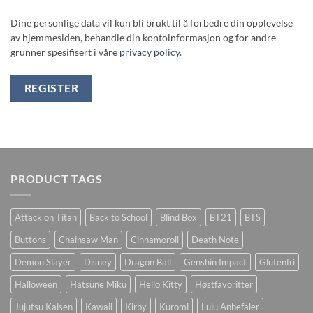
Dine personlige data vil kun bli brukt til å forbedre din opplevelse
av hjemmesiden, behandle din kontoinformasjon og for andre
grunner spesifisert i våre
privacy policy
.
REGISTER
PRODUCT TAGS
Attack on Titan
Back to School
Blind Box
BT21
BTS
Buttons
Chainsaw Man
Cinnamoroll
Death Note
Demon Slayer
Disney
Dragon Ball
Genshin Impact
Glutenfri
Halloween
Hatsune Miku
Hello Kitty
Høstfavoritter
Jujutsu Kaisen
Kawaii
Kirby
Kuromi
Lulu Anbefaler