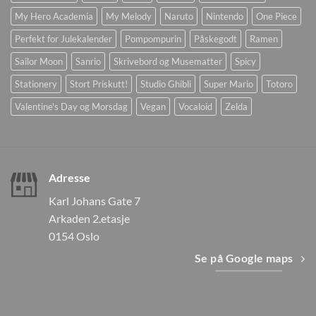
My Hero Academia
My Melody
Naruto
Nintendo
One Piece
Perfekt for Julekalender
Pompompurin
Påskegodt
Ramen
Sailor Moon
Sanrio
Skrivebord og Musematter
Spicy
Stationery
Stort Priskutt!
Studio Ghibli
Super Mario
Totoro
Valentine's Day og Morsdag
Vegan
Vocaloid
Zelda
Adresse
Karl Johans Gate 7
Arkaden 2.etasje
0154 Oslo
Se på Google maps