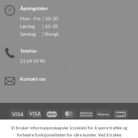
Åpningstider
Man - Fre | 10-20
Lørdag | 10-18
Søndag | Stengt
Telefon
21 09 59 90
Kontakt oss
Visa
Visa
Maestro
MasterCard
MasterCard
Klarna
DanK
Electron
2
Credit
Vipps
Vi bruker informasjonskapsler (cookies) for å spore trafikk og
Card
forbedre funksjonaliteten for våre kunder. Ved å trykke
TILBAKEKALLINGER
KONTAKT OSS
OM OSS