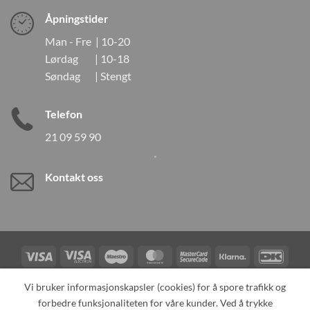
Åpningstider
Man - Fre | 10-20
Lørdag | 10-18
Søndag | Stengt
Telefon
21 09 59 90
Kontakt oss
Visa
Visa
Maestro
MasterCard
MasterCard
Klarna
DanK
Electron
2
Credit
Vipps
Vi bruker informasjonskapsler (cookies) for å spore trafikk og
Card
forbedre funksjonaliteten for våre kunder. Ved å trykke
TILBAKEKALLINGER
KONTAKT OSS
OM OSS