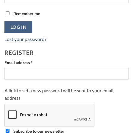
Remember me
LOG IN
Lost your password?
REGISTER
Required
Email address
*
A link to set a new password will be sent to your email
address.
Subscribe to our newsletter