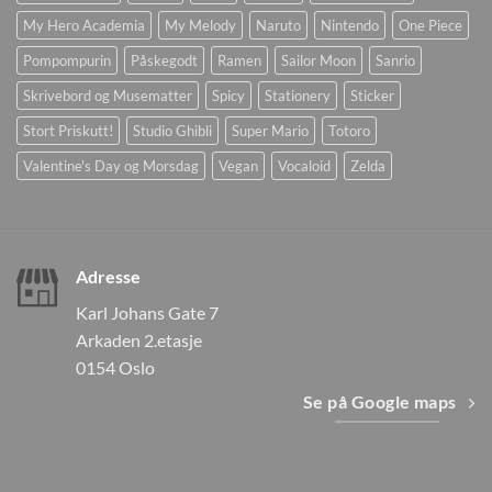
My Hero Academia
My Melody
Naruto
Nintendo
One Piece
Pompompurin
Påskegodt
Ramen
Sailor Moon
Sanrio
Skrivebord og Musematter
Spicy
Stationery
Sticker
Stort Priskutt!
Studio Ghibli
Super Mario
Totoro
Valentine's Day og Morsdag
Vegan
Vocaloid
Zelda
Adresse
Karl Johans Gate 7
Arkaden 2.etasje
0154 Oslo
Se på Google maps