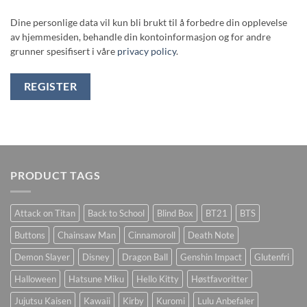
Dine personlige data vil kun bli brukt til å forbedre din opplevelse
av hjemmesiden, behandle din kontoinformasjon og for andre
grunner spesifisert i våre
privacy policy
.
REGISTER
PRODUCT TAGS
Attack on Titan
Back to School
Blind Box
BT21
BTS
Buttons
Chainsaw Man
Cinnamoroll
Death Note
Demon Slayer
Disney
Dragon Ball
Genshin Impact
Glutenfri
Halloween
Hatsune Miku
Hello Kitty
Høstfavoritter
Jujutsu Kaisen
Kawaii
Kirby
Kuromi
Lulu Anbefaler