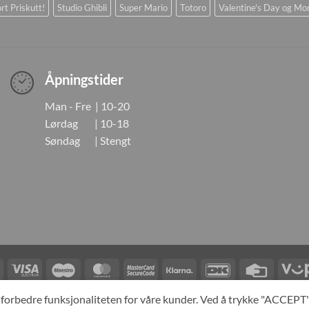
rt Priskutt!
Studio Ghibli
Super Mario
Totoro
Valentine's Day og Mo
Åpningstider
Man - Fre | 10-20
Lørdag | 10-18
Søndag | Stengt
Visa
Visa
Maestro
MasterCard
MasterCard
Klarna
DanKort
Credit
Electron
2
Card
LINGER
KONTAKT OSS
OM OSS
SPESIALBESTILLING
MIN KONTO
A
og forbedre funksjonaliteten for våre kunder. Ved å trykke "ACCEP