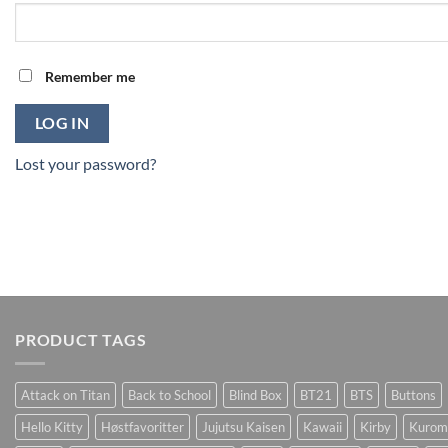
Remember me
LOG IN
Lost your password?
PRODUCT TAGS
Attack on Titan
Back to School
Blind Box
BT21
BTS
Buttons
Hello Kitty
Høstfavoritter
Jujutsu Kaisen
Kawaii
Kirby
Kurom