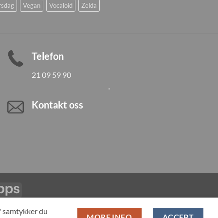
rsdag
Vegan
Vocaloid
Zelda
Telefon
21 09 59 90
Kontakt oss
Vipps
LL PRODUCTS
T" samtykker du
MORE INFO
ACCEPT