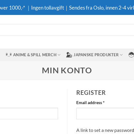
 over 1000,-* ｜Ingen tollavgift｜Sendes fra Oslo, innen 2-4 vir
ANIME & SPILL MERCH
JAPANSKE PRODUKTER
MIN KONTO
REGISTER
Required
Email address
*
A link to set a new password