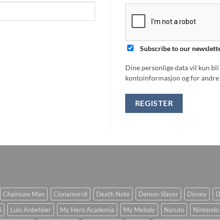
Subscribe to our newslett
Dine personlige data vil kun bl
kontoinformasjon og for andre 
REGISTER
Chainsaw Man
Cinnamoroll
Death Note
Demon Slayer
Disney
D
i
Lulu Anbefaler
My Hero Academia
My Melody
Naruto
Nintendo