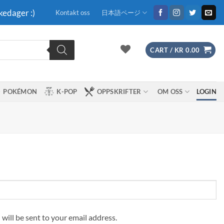
kedager :)
Kontakt oss
日本語ページ
CART /
KR
0.00
POKÉMON
K-POP
OPPSKRIFTER
OM OSS
LOGIN
 will be sent to your email address.