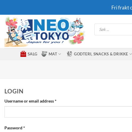
Skip
Fri frakt
to
content
Products
search
SALG
MAT
GODTERI, SNACKS & DRIKKE
LOGIN
Required
Username or email address
*
Required
Password
*