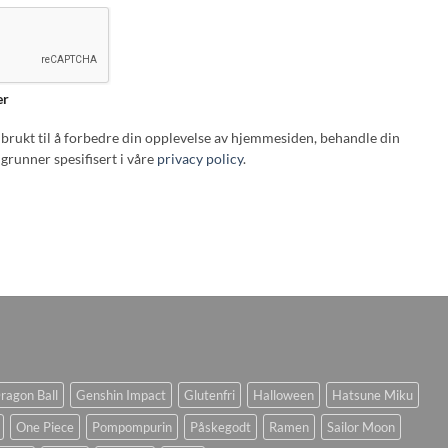
er
i brukt til å forbedre din opplevelse av hjemmesiden, behandle din
grunner spesifisert i våre
privacy policy
.
ragon Ball
Genshin Impact
Glutenfri
Halloween
Hatsune Miku
One Piece
Pompompurin
Påskegodt
Ramen
Sailor Moon