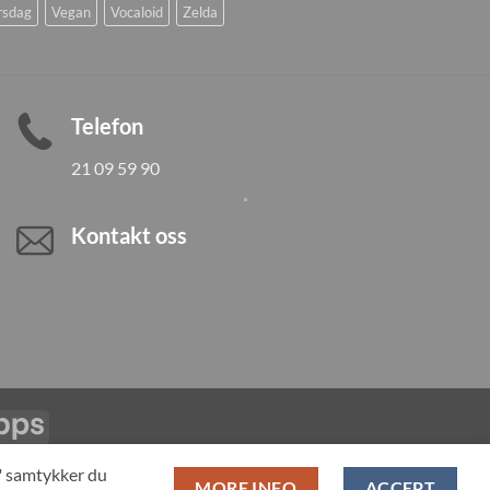
rsdag
Vegan
Vocaloid
Zelda
Telefon
21 09 59 90
Kontakt oss
Vipps
LL PRODUCTS
T" samtykker du
MORE INFO
ACCEPT