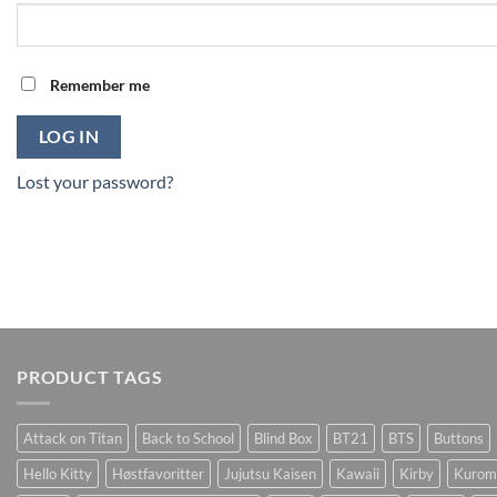
Remember me
LOG IN
Lost your password?
PRODUCT TAGS
Attack on Titan
Back to School
Blind Box
BT21
BTS
Buttons
Hello Kitty
Høstfavoritter
Jujutsu Kaisen
Kawaii
Kirby
Kurom