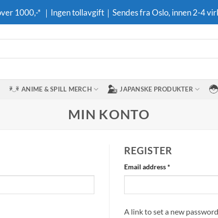
 over 1000,-* ｜Ingen tollavgift｜Sendes fra Oslo, innen 2-4 vir
ANIME & SPILL MERCH
JAPANSKE PRODUKTER
MIN KONTO
REGISTER
Required
Email address
*
A link to set a new password