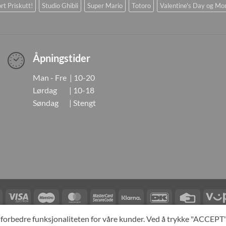
rt Priskutt!
Studio Ghibli
Super Mario
Totoro
Valentine's Day og Mo
Åpningstider
Man - Fre | 10-20
Lørdag | 10-18
Søndag | Stengt
Visa
Visa
Maestro
MasterCard
MasterCard
Klarna
DanKort
Credit
Electron
2
Card
LINGER
KONTAKT OSS
OM OSS
SPESIALBESTILLING
MIN KONTO
A
og forbedre funksjonaliteten for våre kunder. Ved å trykke "ACCEP