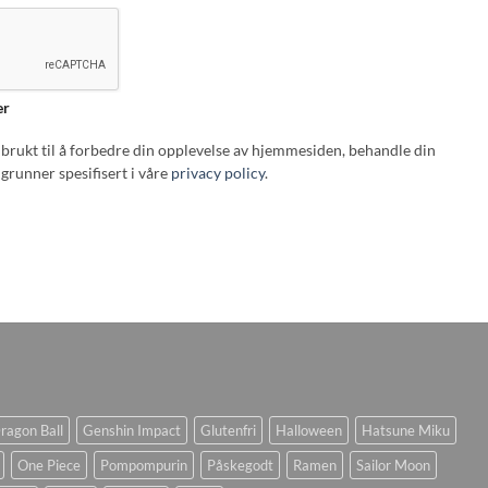
er
i brukt til å forbedre din opplevelse av hjemmesiden, behandle din
grunner spesifisert i våre
privacy policy
.
ragon Ball
Genshin Impact
Glutenfri
Halloween
Hatsune Miku
One Piece
Pompompurin
Påskegodt
Ramen
Sailor Moon