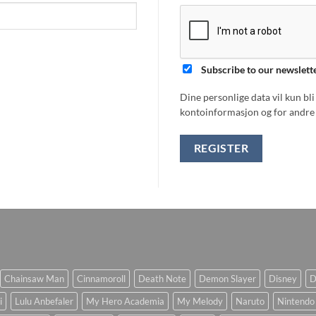
Subscribe to our newslett
Dine personlige data vil kun bl
kontoinformasjon og for andre 
REGISTER
Chainsaw Man
Cinnamoroll
Death Note
Demon Slayer
Disney
D
i
Lulu Anbefaler
My Hero Academia
My Melody
Naruto
Nintendo