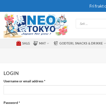
Skip
Fri frakt
to
content
Products
search
SALG
MAT
GODTERI, SNACKS & DRIKKE
LOGIN
Required
Username or email address
*
Required
Password
*