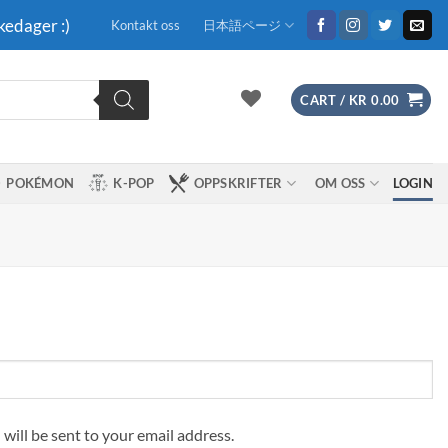
kedager :)
Kontakt oss
日本語ページ
CART /
KR
0.00
POKÉMON
K-POP
OPPSKRIFTER
OM OSS
LOGIN
 will be sent to your email address.