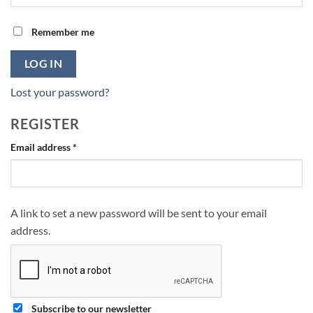
Remember me
LOG IN
Lost your password?
REGISTER
Required
Email address
*
A link to set a new password will be sent to your email
address.
Subscribe to our newsletter