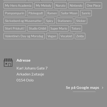
My Hero Academia
My Melody
Naruto
Nintendo
One Piece
Pompompurin
Påskegodt
Ramen
Sailor Moon
Sanrio
Skrivebord og Musematter
Spicy
Stationery
Sticker
Stort Priskutt!
Studio Ghibli
Super Mario
Totoro
Valentine's Day og Morsdag
Vegan
Vocaloid
Zelda
Adresse
Karl Johans Gate 7
Arkaden 2.etasje
0154 Oslo
Se på Google maps