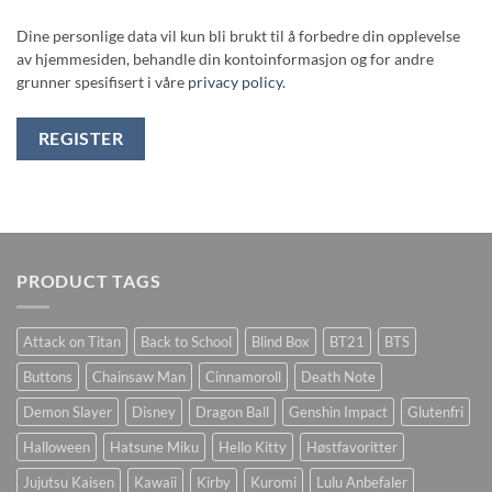
Dine personlige data vil kun bli brukt til å forbedre din opplevelse
av hjemmesiden, behandle din kontoinformasjon og for andre
grunner spesifisert i våre
privacy policy
.
REGISTER
PRODUCT TAGS
Attack on Titan
Back to School
Blind Box
BT21
BTS
Buttons
Chainsaw Man
Cinnamoroll
Death Note
Demon Slayer
Disney
Dragon Ball
Genshin Impact
Glutenfri
Halloween
Hatsune Miku
Hello Kitty
Høstfavoritter
Jujutsu Kaisen
Kawaii
Kirby
Kuromi
Lulu Anbefaler