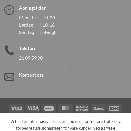
Åpningstider
Man - Fre | 10-20
Lørdag | 10-18
Søndag | Stengt
Telefon
21 09 59 90
Kontakt oss
Visa
Visa
Maestro
MasterCard
MasterCard
Klarna
DanK
Electron
2
Credit
Vipps
Vi bruker informasjonskapsler (cookies) for å spore trafikk og
Card
forbedre funksjonaliteten for våre kunder. Ved å trykke
TILBAKEKALLINGER
KONTAKT OSS
OM OSS