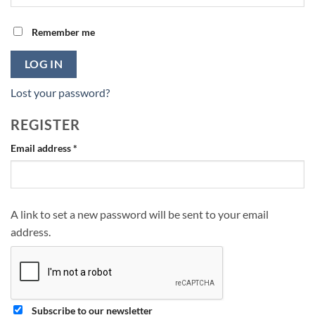
Remember me
LOG IN
Lost your password?
REGISTER
Required
Email address
*
A link to set a new password will be sent to your email
address.
Subscribe to our newsletter