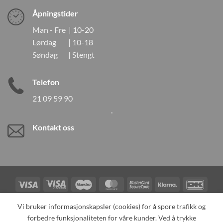
Åpningstider
Man - Fre | 10-20
Lørdag | 10-18
Søndag | Stengt
Telefon
21 09 59 90
Kontakt oss
Visa
Visa
Maestro
MasterCard
MasterCard
Klarna
DanK
Electron
2
Credit
Vipps
Vi bruker informasjonskapsler (cookies) for å spore trafikk og
Card
forbedre funksjonaliteten for våre kunder. Ved å trykke
TILBAKEKALLINGER
KONTAKT OSS
OM OSS