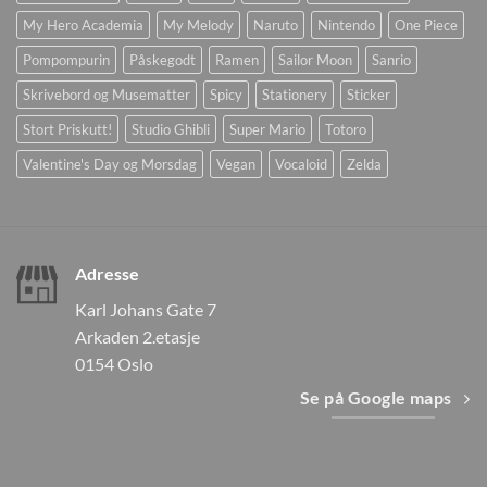
My Hero Academia
My Melody
Naruto
Nintendo
One Piece
Pompompurin
Påskegodt
Ramen
Sailor Moon
Sanrio
Skrivebord og Musematter
Spicy
Stationery
Sticker
Stort Priskutt!
Studio Ghibli
Super Mario
Totoro
Valentine's Day og Morsdag
Vegan
Vocaloid
Zelda
Adresse
Karl Johans Gate 7
Arkaden 2.etasje
0154 Oslo
Se på Google maps