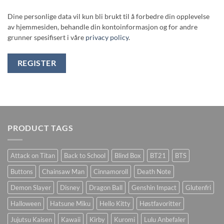
Dine personlige data vil kun bli brukt til å forbedre din opplevelse
av hjemmesiden, behandle din kontoinformasjon og for andre
grunner spesifisert i våre
privacy policy
.
REGISTER
PRODUCT TAGS
Attack on Titan
Back to School
Blind Box
BT21
BTS
Buttons
Chainsaw Man
Cinnamoroll
Death Note
Demon Slayer
Disney
Dragon Ball
Genshin Impact
Glutenfri
Halloween
Hatsune Miku
Hello Kitty
Høstfavoritter
Jujutsu Kaisen
Kawaii
Kirby
Kuromi
Lulu Anbefaler