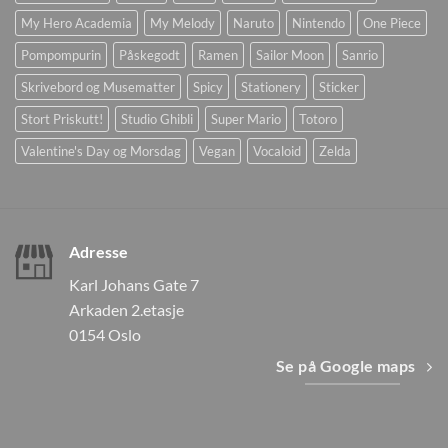
My Hero Academia
My Melody
Naruto
Nintendo
One Piece
Pompompurin
Påskegodt
Ramen
Sailor Moon
Sanrio
Skrivebord og Musematter
Spicy
Stationery
Sticker
Stort Priskutt!
Studio Ghibli
Super Mario
Totoro
Valentine's Day og Morsdag
Vegan
Vocaloid
Zelda
Adresse
Karl Johans Gate 7
Arkaden 2.etasje
0154 Oslo
Se på Google maps