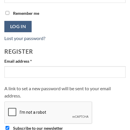
Remember me
LOG IN
Lost your password?
REGISTER
Required
Email address
*
A link to set a new password will be sent to your email
address.
Subscribe to our newsletter