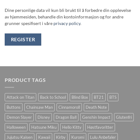
Dine personlige data vil kun bli brukt til å forbedre din opplevelse
av hjemmesiden, behandle din kontoinformasjon og for andre
grunner spesifisert i våre
privacy policy
.
REGISTER
PRODUCT TAGS
Attack on Titan
Back to School
Blind Box
BT21
BTS
Buttons
Chainsaw Man
Cinnamoroll
Death Note
Demon Slayer
Disney
Dragon Ball
Genshin Impact
Glutenfri
Halloween
Hatsune Miku
Hello Kitty
Høstfavoritter
Jujutsu Kaisen
Kawaii
Kirby
Kuromi
Lulu Anbefaler