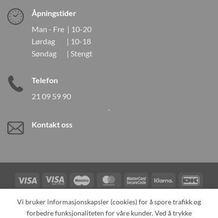
Åpningstider
Man - Fre | 10-20
Lørdag | 10-18
Søndag | Stengt
Telefon
21 09 59 90
Kontakt oss
Visa
Visa
Maestro
MasterCard
MasterCard
Klarna
DanK
Electron
2
Credit
Vipps
Vi bruker informasjonskapsler (cookies) for å spore trafikk og
Card
forbedre funksjonaliteten for våre kunder. Ved å trykke
TILBAKEKALLINGER
KONTAKT OSS
OM OSS