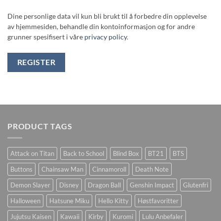
Dine personlige data vil kun bli brukt til å forbedre din opplevelse
av hjemmesiden, behandle din kontoinformasjon og for andre
grunner spesifisert i våre
privacy policy
.
REGISTER
PRODUCT TAGS
Attack on Titan
Back to School
Blind Box
BT21
BTS
Buttons
Chainsaw Man
Cinnamoroll
Death Note
Demon Slayer
Disney
Dragon Ball
Genshin Impact
Glutenfri
Halloween
Hatsune Miku
Hello Kitty
Høstfavoritter
Jujutsu Kaisen
Kawaii
Kirby
Kuromi
Lulu Anbefaler