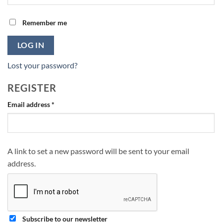
Remember me
LOG IN
Lost your password?
REGISTER
Required
Email address
*
A link to set a new password will be sent to your email
address.
Subscribe to our newsletter