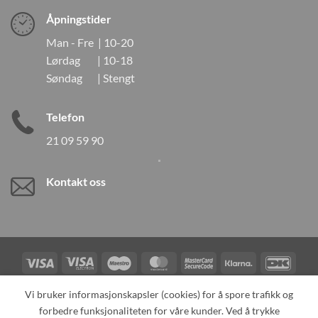
Åpningstider
Man - Fre | 10-20
Lørdag | 10-18
Søndag | Stengt
Telefon
21 09 59 90
Kontakt oss
Visa
Visa
Maestro
MasterCard
MasterCard
Klarna
DanK
Electron
2
Credit
Vipps
Vi bruker informasjonskapsler (cookies) for å spore trafikk og
Card
forbedre funksjonaliteten for våre kunder. Ved å trykke
TILBAKEKALLINGER
KONTAKT OSS
OM OSS