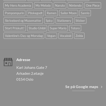
My Hero Academia
My Melody
Naruto
Nintendo
One Piece
Pompompurin
Påskegodt
Ramen
Sailor Moon
Sanrio
Skrivebord og Musematter
Spicy
Stationery
Sticker
Stort Priskutt!
Studio Ghibli
Super Mario
Totoro
Valentine's Day og Morsdag
Vegan
Vocaloid
Zelda
Adresse
Karl Johans Gate 7
Arkaden 2.etasje
0154 Oslo
Se på Google maps