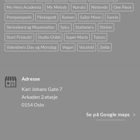
My Hero Academia
My Melody
Naruto
Nintendo
One Piece
Pompompurin
Påskegodt
Ramen
Sailor Moon
Sanrio
Skrivebord og Musematter
Spicy
Stationery
Sticker
Stort Priskutt!
Studio Ghibli
Super Mario
Totoro
Valentine's Day og Morsdag
Vegan
Vocaloid
Zelda
Adresse
Karl Johans Gate 7
Arkaden 2.etasje
0154 Oslo
Se på Google maps