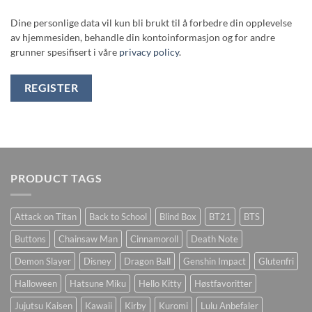
Dine personlige data vil kun bli brukt til å forbedre din opplevelse
av hjemmesiden, behandle din kontoinformasjon og for andre
grunner spesifisert i våre
privacy policy
.
REGISTER
PRODUCT TAGS
Attack on Titan
Back to School
Blind Box
BT21
BTS
Buttons
Chainsaw Man
Cinnamoroll
Death Note
Demon Slayer
Disney
Dragon Ball
Genshin Impact
Glutenfri
Halloween
Hatsune Miku
Hello Kitty
Høstfavoritter
Jujutsu Kaisen
Kawaii
Kirby
Kuromi
Lulu Anbefaler