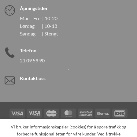
Åpningstider
Man - Fre | 10-20
Lørdag | 10-18
Søndag | Stengt
Telefon
21 09 59 90
Kontakt oss
Visa
Visa
Maestro
MasterCard
MasterCard
Klarna
DanK
Electron
2
Credit
Vipps
Vi bruker informasjonskapsler (cookies) for å spore trafikk og
Card
forbedre funksjonaliteten for våre kunder. Ved å trykke
TILBAKEKALLINGER
KONTAKT OSS
OM OSS