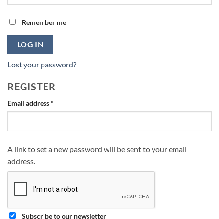
Remember me
LOG IN
Lost your password?
REGISTER
Required
Email address
*
A link to set a new password will be sent to your email
address.
Subscribe to our newsletter