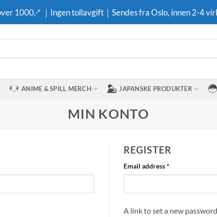
 over 1000,-* ｜Ingen tollavgift｜Sendes fra Oslo, innen 2-4 vir
ANIME & SPILL MERCH
JAPANSKE PRODUKTER
MIN KONTO
REGISTER
Required
Email address
*
A link to set a new password