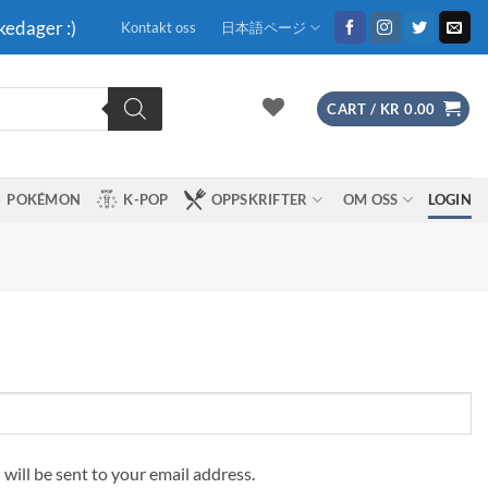
kedager :)
Kontakt oss
日本語ページ
CART /
KR
0.00
POKÉMON
K-POP
OPPSKRIFTER
OM OSS
LOGIN
 will be sent to your email address.