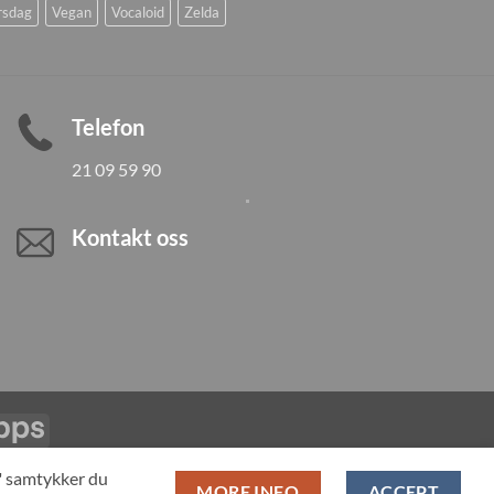
rsdag
Vegan
Vocaloid
Zelda
Telefon
21 09 59 90
Kontakt oss
Vipps
LL PRODUCTS
T" samtykker du
MORE INFO
ACCEPT