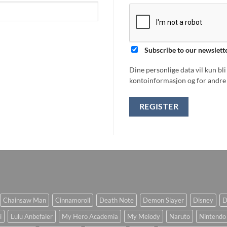
Subscribe to our newslett
Dine personlige data vil kun bl
kontoinformasjon og for andre 
REGISTER
Chainsaw Man
Cinnamoroll
Death Note
Demon Slayer
Disney
D
i
Lulu Anbefaler
My Hero Academia
My Melody
Naruto
Nintendo