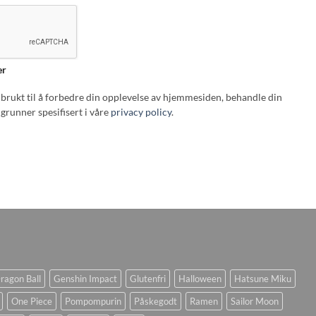
er
i brukt til å forbedre din opplevelse av hjemmesiden, behandle din
grunner spesifisert i våre
privacy policy
.
ragon Ball
Genshin Impact
Glutenfri
Halloween
Hatsune Miku
One Piece
Pompompurin
Påskegodt
Ramen
Sailor Moon