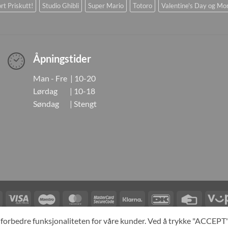
rt Priskutt!
Studio Ghibli
Super Mario
Totoro
Valentine's Day og Mo
Åpningstider
Man - Fre | 10-20
Lørdag | 10-18
Søndag | Stengt
Visa
Visa
Maestro
MasterCard
MasterCard
Klarna
DanKort
Credit
Electron
2
Card
LINGER
KONTAKT OSS
OM OSS
SPESIALBESTILLING
MIN KONTO
A
og forbedre funksjonaliteten for våre kunder. Ved å trykke "ACCEP