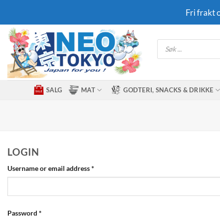
Skip
Fri frakt
to
content
Products
search
SALG
MAT
GODTERI, SNACKS & DRIKKE
LOGIN
Required
Username or email address
*
Required
Password
*