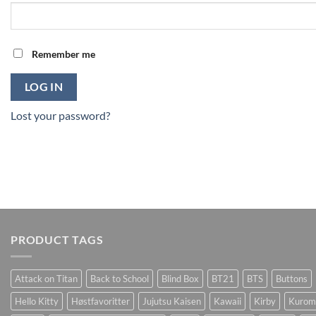
Remember me
LOG IN
Lost your password?
PRODUCT TAGS
Attack on Titan
Back to School
Blind Box
BT21
BTS
Buttons
Hello Kitty
Høstfavoritter
Jujutsu Kaisen
Kawaii
Kirby
Kurom