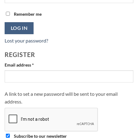
Remember me
LOG IN
Lost your password?
REGISTER
Required
Email address
*
A link to set a new password will be sent to your email
address.
Subscribe to our newsletter