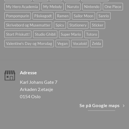
My Hero Academia
My Melody
Naruto
Nintendo
One Piece
Pompompurin
Påskegodt
Ramen
Sailor Moon
Sanrio
Skrivebord og Musematter
Spicy
Stationery
Sticker
Stort Priskutt!
Studio Ghibli
Super Mario
Totoro
Valentine's Day og Morsdag
Vegan
Vocaloid
Zelda
Adresse
Karl Johans Gate 7
Arkaden 2.etasje
0154 Oslo
Se på Google maps