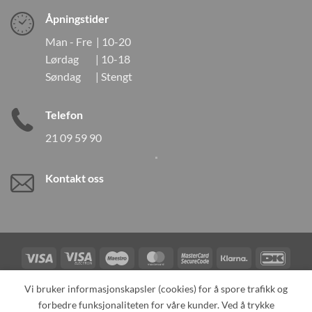
Åpningstider
Man - Fre | 10-20
Lørdag | 10-18
Søndag | Stengt
Telefon
21 09 59 90
Kontakt oss
Visa
Visa
Maestro
MasterCard
MasterCard
Klarna
DanK
Electron
2
Credit
Vipps
Vi bruker informasjonskapsler (cookies) for å spore trafikk og
Card
forbedre funksjonaliteten for våre kunder. Ved å trykke
TILBAKEKALLINGER
KONTAKT OSS
OM OSS