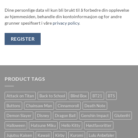
Dine personlige data vil kun bli brukt til å forbedre din opplevelse
av hjemmesiden, behandle din kontoinformasjon og for andre
grunner spesifisert i våre
privacy policy
.
REGISTER
PRODUCT TAGS
Attack on Titan
Back to School
Blind Box
BT21
BTS
Buttons
Chainsaw Man
Cinnamoroll
Death Note
Demon Slayer
Disney
Dragon Ball
Genshin Impact
Glutenfri
Halloween
Hatsune Miku
Hello Kitty
Høstfavoritter
Jujutsu Kaisen
Kawaii
Kirby
Kuromi
Lulu Anbefaler