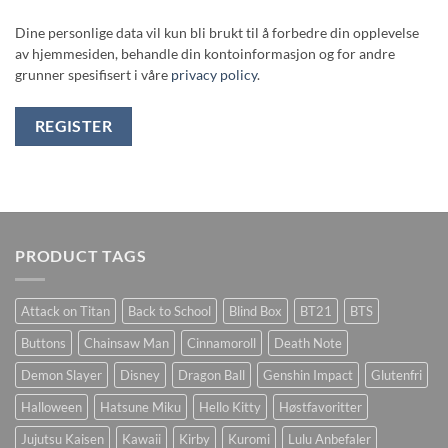
Dine personlige data vil kun bli brukt til å forbedre din opplevelse
av hjemmesiden, behandle din kontoinformasjon og for andre
grunner spesifisert i våre
privacy policy
.
REGISTER
PRODUCT TAGS
Attack on Titan
Back to School
Blind Box
BT21
BTS
Buttons
Chainsaw Man
Cinnamoroll
Death Note
Demon Slayer
Disney
Dragon Ball
Genshin Impact
Glutenfri
Halloween
Hatsune Miku
Hello Kitty
Høstfavoritter
Jujutsu Kaisen
Kawaii
Kirby
Kuromi
Lulu Anbefaler