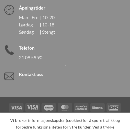
Åpningstider
Man - Fre | 10-20
Lørdag | 10-18
Søndag | Stengt
Telefon
21 09 59 90
Kontakt oss
Visa
Visa
Maestro
MasterCard
MasterCard
Klarna
DanK
Electron
2
Credit
Vipps
Vi bruker informasjonskapsler (cookies) for å spore trafikk og
Card
forbedre funksjonaliteten for våre kunder. Ved å trykke
TILBAKEKALLINGER
KONTAKT OSS
OM OSS