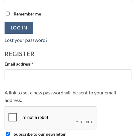
Remember me
LOG IN
Lost your password?
REGISTER
Required
Email address
*
A link to set a new password will be sent to your email
address.
Subscribe to our newsletter