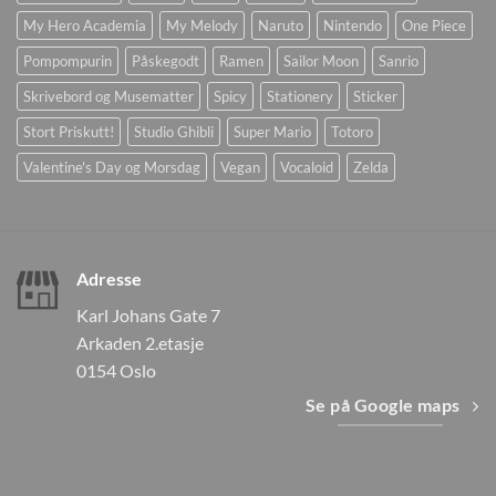
My Hero Academia
My Melody
Naruto
Nintendo
One Piece
Pompompurin
Påskegodt
Ramen
Sailor Moon
Sanrio
Skrivebord og Musematter
Spicy
Stationery
Sticker
Stort Priskutt!
Studio Ghibli
Super Mario
Totoro
Valentine's Day og Morsdag
Vegan
Vocaloid
Zelda
Adresse
Karl Johans Gate 7
Arkaden 2.etasje
0154 Oslo
Se på Google maps