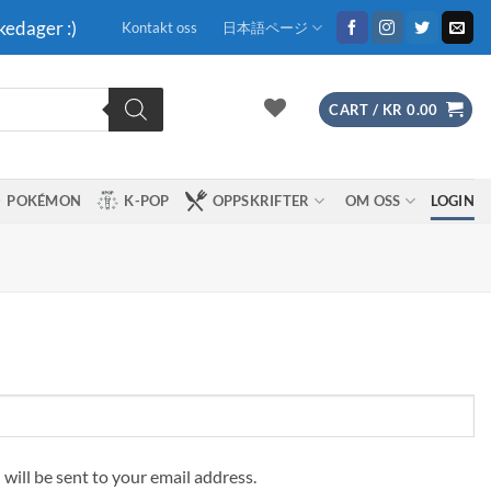
kedager :)
Kontakt oss
日本語ページ
CART /
KR
0.00
POKÉMON
K-POP
OPPSKRIFTER
OM OSS
LOGIN
 will be sent to your email address.