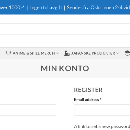
 over 1000,-* ｜Ingen tollavgift｜Sendes fra Oslo, innen 2-4 vir
ANIME & SPILL MERCH
JAPANSKE PRODUKTER
MIN KONTO
REGISTER
Required
Email address
*
A link to set a new password