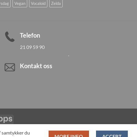
rsdag
Vegan
Vocaloid
Zelda
Telefon
21 09 59 90
Kontakt oss
Vipps
LL PRODUCTS
T" samtykker du
MORE INFO
ACCEPT