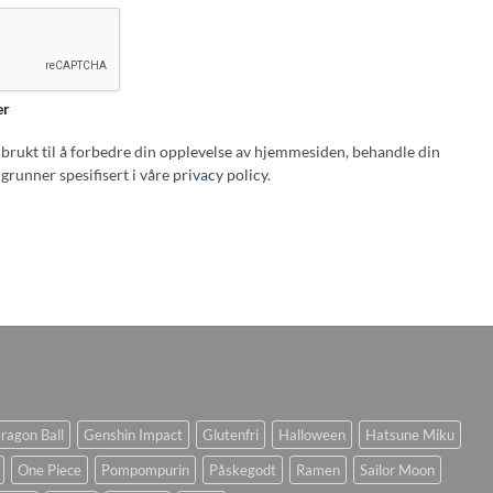
er
i brukt til å forbedre din opplevelse av hjemmesiden, behandle din
grunner spesifisert i våre
privacy policy
.
ragon Ball
Genshin Impact
Glutenfri
Halloween
Hatsune Miku
One Piece
Pompompurin
Påskegodt
Ramen
Sailor Moon