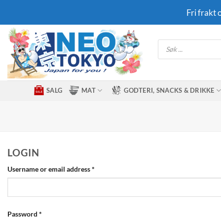
Skip
Fri frakt
to
content
Products
search
SALG
MAT
GODTERI, SNACKS & DRIKKE
LOGIN
Required
Username or email address
*
Required
Password
*