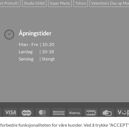
rt Priskutt!
Studio Ghibli
Super Mario
Totoro
Valentine's Day og Mo
Åpningstider
Man - Fre | 10-20
Lørdag | 10-18
Søndag | Stengt
Visa
Visa
Maestro
MasterCard
MasterCard
Klarna
DanKort
Credit
Electron
2
Card
LINGER
KONTAKT OSS
OM OSS
SPESIALBESTILLING
MIN KONTO
A
og forbedre funksjonaliteten for våre kunder. Ved å trykke "ACCEP