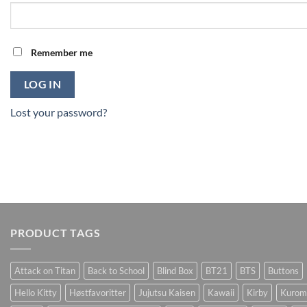
Remember me
LOG IN
Lost your password?
PRODUCT TAGS
Attack on Titan
Back to School
Blind Box
BT21
BTS
Buttons
Hello Kitty
Høstfavoritter
Jujutsu Kaisen
Kawaii
Kirby
Kurom