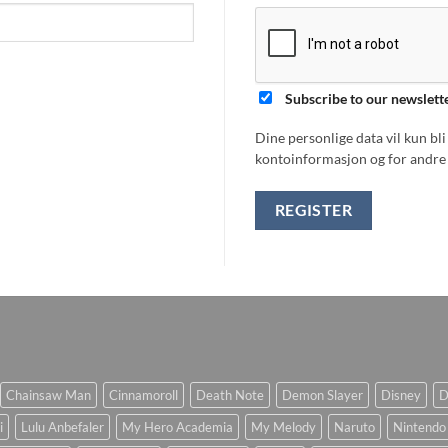
Subscribe to our newslett
Dine personlige data vil kun bl
kontoinformasjon og for andre 
REGISTER
Chainsaw Man
Cinnamoroll
Death Note
Demon Slayer
Disney
D
i
Lulu Anbefaler
My Hero Academia
My Melody
Naruto
Nintendo