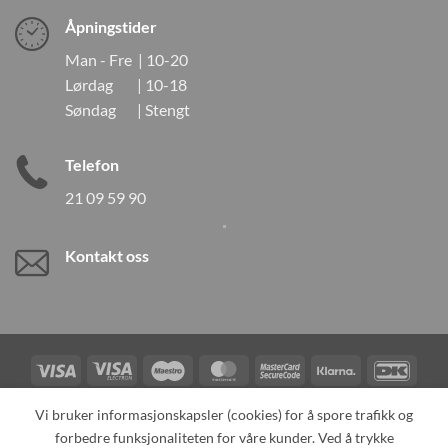
Åpningstider
Man - Fre | 10-20
Lørdag | 10-18
Søndag | Stengt
Telefon
21 09 59 90
Kontakt oss
Visa
Visa
Maestro
MasterCard
MasterCard
Klarna
DanK
Electron
2
Credit
Vipps
Vi bruker informasjonskapsler (cookies) for å spore trafikk og
Card
forbedre funksjonaliteten for våre kunder. Ved å trykke
TILBAKEKALLINGER
KONTAKT OSS
OM OSS