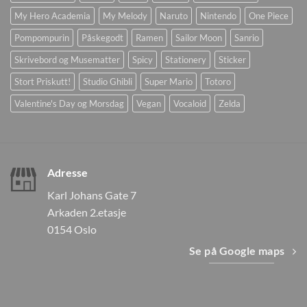
My Hero Academia
My Melody
Naruto
Nintendo
One Piece
Pompompurin
Påskegodt
Ramen
Sailor Moon
Sanrio
Skrivebord og Musematter
Spicy
Stationery
Sticker
Stort Priskutt!
Studio Ghibli
Super Mario
Totoro
Valentine's Day og Morsdag
Vegan
Vocaloid
Zelda
Adresse
Karl Johans Gate 7
Arkaden 2.etasje
0154 Oslo
Se på Google maps