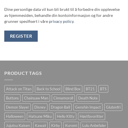
Dine personlige data vil kun bli brukt til å forbedre din opplevelse
av hjemmesiden, behandle din kontoinformasjon og for andre
grunner spesifisert i våre
privacy policy
.
REGISTER
PRODUCT TAGS
Attack on Titan
Back to School
Blind Box
BT21
BTS
Buttons
Chainsaw Man
Cinnamoroll
Death Note
Demon Slayer
Disney
Dragon Ball
Genshin Impact
Glutenfri
Halloween
Hatsune Miku
Hello Kitty
Høstfavoritter
Jujutsu Kaisen
Kawaii
Kirby
Kuromi
Lulu Anbefaler