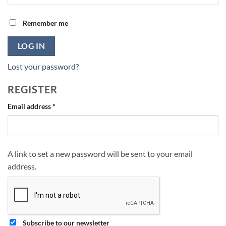
Remember me
LOG IN
Lost your password?
REGISTER
Required
Email address
*
A link to set a new password will be sent to your email
address.
Subscribe to our newsletter