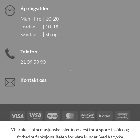
Åpningstider
Man - Fre | 10-20
Lørdag | 10-18
Søndag | Stengt
Telefon
21 09 59 90
Kontakt oss
Visa
Visa
Maestro
MasterCard
MasterCard
Klarna
DanK
Electron
2
Credit
Vipps
Vi bruker informasjonskapsler (cookies) for å spore trafikk og
Card
forbedre funksjonaliteten for våre kunder. Ved å trykke
TILBAKEKALLINGER
KONTAKT OSS
OM OSS