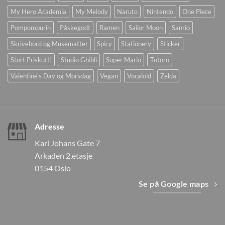
My Hero Academia
My Melody
Naruto
Nintendo
One Piece
Pompompurin
Påskegodt
Ramen
Sailor Moon
Sanrio
Skrivebord og Musematter
Spicy
Stationery
Sticker
Stort Priskutt!
Studio Ghibli
Super Mario
Totoro
Valentine's Day og Morsdag
Vegan
Vocaloid
Zelda
Adresse
Karl Johans Gate 7
Arkaden 2.etasje
0154 Oslo
Se på Google maps