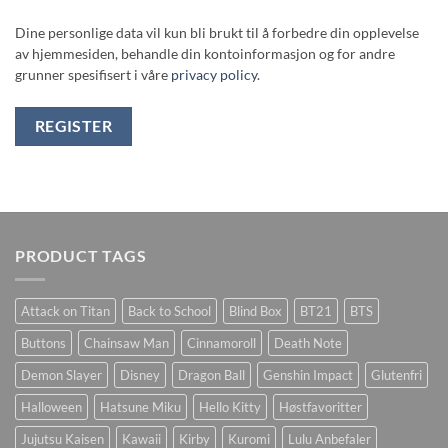
Dine personlige data vil kun bli brukt til å forbedre din opplevelse
av hjemmesiden, behandle din kontoinformasjon og for andre
grunner spesifisert i våre
privacy policy
.
REGISTER
PRODUCT TAGS
Attack on Titan
Back to School
Blind Box
BT21
BTS
Buttons
Chainsaw Man
Cinnamoroll
Death Note
Demon Slayer
Disney
Dragon Ball
Genshin Impact
Glutenfri
Halloween
Hatsune Miku
Hello Kitty
Høstfavoritter
Jujutsu Kaisen
Kawaii
Kirby
Kuromi
Lulu Anbefaler