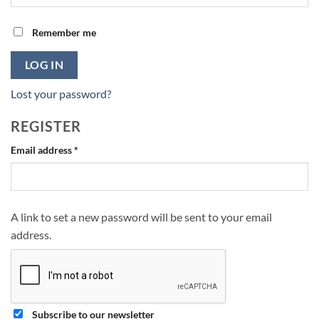
Remember me
LOG IN
Lost your password?
REGISTER
Required
Email address
*
A link to set a new password will be sent to your email
address.
Subscribe to our newsletter