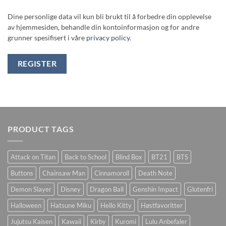
Dine personlige data vil kun bli brukt til å forbedre din opplevelse
av hjemmesiden, behandle din kontoinformasjon og for andre
grunner spesifisert i våre
privacy policy
.
REGISTER
PRODUCT TAGS
Attack on Titan
Back to School
Blind Box
BT21
BTS
Buttons
Chainsaw Man
Cinnamoroll
Death Note
Demon Slayer
Disney
Dragon Ball
Genshin Impact
Glutenfri
Halloween
Hatsune Miku
Hello Kitty
Høstfavoritter
Jujutsu Kaisen
Kawaii
Kirby
Kuromi
Lulu Anbefaler