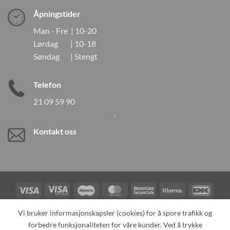
Åpningstider
Man - Fre | 10-20
Lørdag | 10-18
Søndag | Stengt
Telefon
21 09 59 90
Kontakt oss
Visa
Visa
Maestro
MasterCard
MasterCard
Klarna
DanK
Electron
2
Credit
Vipps
Vi bruker informasjonskapsler (cookies) for å spore trafikk og
Card
forbedre funksjonaliteten for våre kunder. Ved å trykke
TILBAKEKALLINGER
KONTAKT OSS
OM OSS