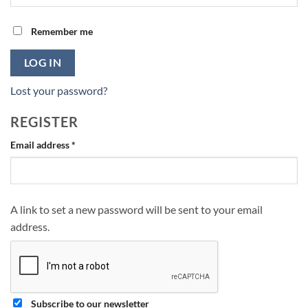
Remember me
LOG IN
Lost your password?
REGISTER
Required
Email address
*
A link to set a new password will be sent to your email
address.
Subscribe to our newsletter