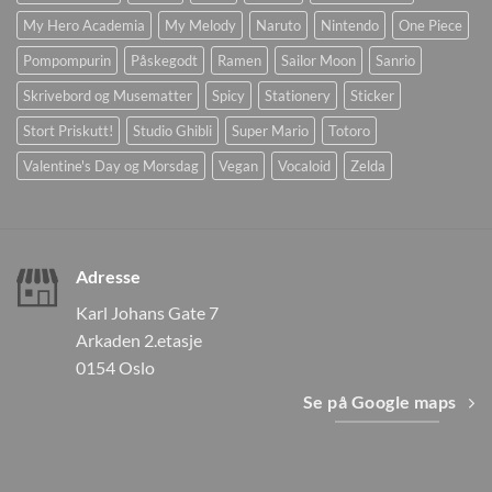
My Hero Academia
My Melody
Naruto
Nintendo
One Piece
Pompompurin
Påskegodt
Ramen
Sailor Moon
Sanrio
Skrivebord og Musematter
Spicy
Stationery
Sticker
Stort Priskutt!
Studio Ghibli
Super Mario
Totoro
Valentine's Day og Morsdag
Vegan
Vocaloid
Zelda
Adresse
Karl Johans Gate 7
Arkaden 2.etasje
0154 Oslo
Se på Google maps