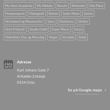
My Hero Academia
My Melody
Naruto
Nintendo
One Piece
Pompompurin
Påskegodt
Ramen
Sailor Moon
Sanrio
Skrivebord og Musematter
Spicy
Stationery
Sticker
Stort Priskutt!
Studio Ghibli
Super Mario
Totoro
Valentine's Day og Morsdag
Vegan
Vocaloid
Zelda
Adresse
Karl Johans Gate 7
Arkaden 2.etasje
0154 Oslo
Se på Google maps