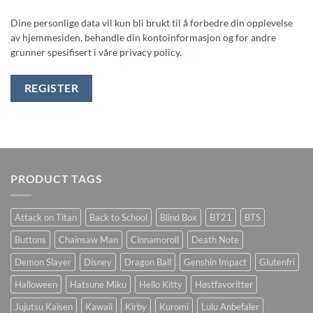
Dine personlige data vil kun bli brukt til å forbedre din opplevelse
av hjemmesiden, behandle din kontoinformasjon og for andre
grunner spesifisert i våre
privacy policy
.
REGISTER
PRODUCT TAGS
Attack on Titan
Back to School
Blind Box
BT21
BTS
Buttons
Chainsaw Man
Cinnamoroll
Death Note
Demon Slayer
Disney
Dragon Ball
Genshin Impact
Glutenfri
Halloween
Hatsune Miku
Hello Kitty
Høstfavoritter
Jujutsu Kaisen
Kawaii
Kirby
Kuromi
Lulu Anbefaler