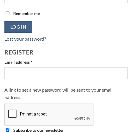
Remember me
LOG IN
Lost your password?
REGISTER
Required
Email address
*
A link to set a new password will be sent to your email
address.
Subscribe to our newsletter