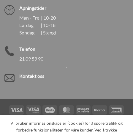
Åpningstider
Man - Fre | 10-20
Lørdag | 10-18
Søndag | Stengt
Telefon
21 09 59 90
Kontakt oss
Visa
Visa
Maestro
MasterCard
MasterCard
Klarna
DanK
Electron
2
Credit
Vipps
Vi bruker informasjonskapsler (cookies) for å spore trafikk og
Card
forbedre funksjonaliteten for våre kunder. Ved å trykke
TILBAKEKALLINGER
KONTAKT OSS
OM OSS