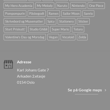
My Hero Academia
My Melody
Naruto
Nintendo
One Piece
Pompompurin
Påskegodt
Ramen
Sailor Moon
Sanrio
Skrivebord og Musematter
Spicy
Stationery
Sticker
Stort Priskutt!
Studio Ghibli
Super Mario
Totoro
Valentine's Day og Morsdag
Vegan
Vocaloid
Zelda
Adresse
Karl Johans Gate 7
Arkaden 2.etasje
0154 Oslo
Se på Google maps