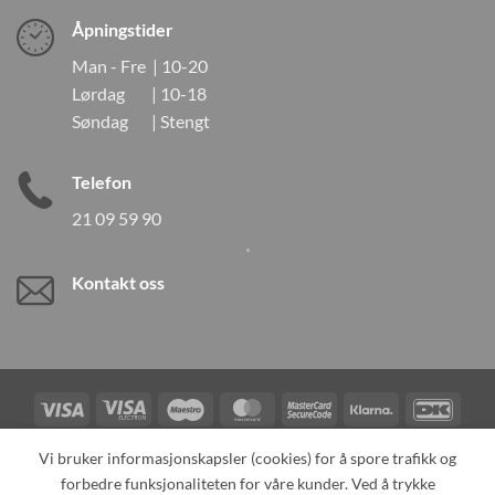
Åpningstider
Man - Fre | 10-20
Lørdag | 10-18
Søndag | Stengt
Telefon
21 09 59 90
Kontakt oss
Visa
Visa
Maestro
MasterCard
MasterCard
Klarna
DanK
Electron
2
Credit
Vipps
Vi bruker informasjonskapsler (cookies) for å spore trafikk og
Card
forbedre funksjonaliteten for våre kunder. Ved å trykke
TILBAKEKALLINGER
KONTAKT OSS
OM OSS