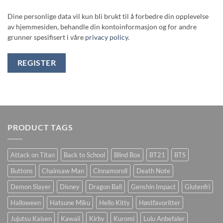
Dine personlige data vil kun bli brukt til å forbedre din opplevelse
av hjemmesiden, behandle din kontoinformasjon og for andre
grunner spesifisert i våre
privacy policy
.
REGISTER
PRODUCT TAGS
Attack on Titan
Back to School
Blind Box
BT21
BTS
Buttons
Chainsaw Man
Cinnamoroll
Death Note
Demon Slayer
Disney
Dragon Ball
Genshin Impact
Glutenfri
Halloween
Hatsune Miku
Hello Kitty
Høstfavoritter
Jujutsu Kaisen
Kawaii
Kirby
Kuromi
Lulu Anbefaler