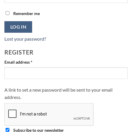
Remember me
LOG IN
Lost your password?
REGISTER
Required
Email address
*
A link to set a new password will be sent to your email
address.
Subscribe to our newsletter