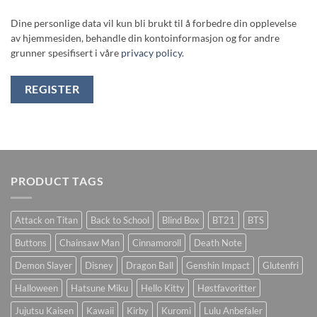
Dine personlige data vil kun bli brukt til å forbedre din opplevelse
av hjemmesiden, behandle din kontoinformasjon og for andre
grunner spesifisert i våre
privacy policy
.
REGISTER
PRODUCT TAGS
Attack on Titan
Back to School
Blind Box
BT21
BTS
Buttons
Chainsaw Man
Cinnamoroll
Death Note
Demon Slayer
Disney
Dragon Ball
Genshin Impact
Glutenfri
Halloween
Hatsune Miku
Hello Kitty
Høstfavoritter
Jujutsu Kaisen
Kawaii
Kirby
Kuromi
Lulu Anbefaler