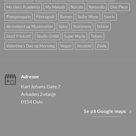
My Hero Academia
My Melody
Naruto
Nintendo
One Piece
Pompompurin
Påskegodt
Ramen
Sailor Moon
Sanrio
Skrivebord og Musematter
Spicy
Stationery
Sticker
Stort Priskutt!
Studio Ghibli
Super Mario
Totoro
Valentine's Day og Morsdag
Vegan
Vocaloid
Zelda
Adresse
Karl Johans Gate 7
Arkaden 2.etasje
0154 Oslo
Se på Google maps