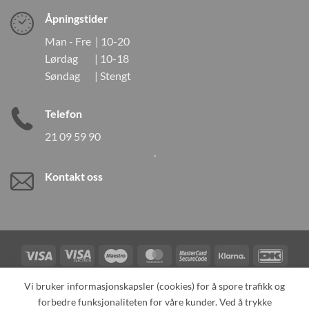
Åpningstider
Man - Fre | 10-20
Lørdag | 10-18
Søndag | Stengt
Telefon
21 09 59 90
Kontakt oss
Visa
Visa
Maestro
MasterCard
MasterCard
Klarna
DanK
Electron
2
Credit
Vipps
Vi bruker informasjonskapsler (cookies) for å spore trafikk og
Card
forbedre funksjonaliteten for våre kunder. Ved å trykke
TILBAKEKALLINGER
KONTAKT OSS
OM OSS