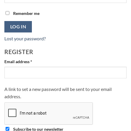
Remember me
LOG IN
Lost your password?
REGISTER
Required
Email address
*
A link to set a new password will be sent to your email
address.
Subscribe to our newsletter