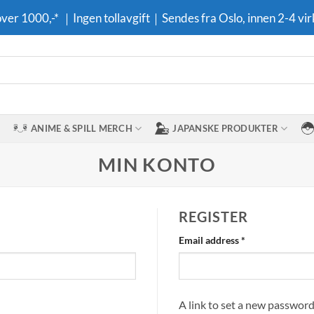
 over 1000,-* ｜Ingen tollavgift｜Sendes fra Oslo, innen 2-4 vir
ANIME & SPILL MERCH
JAPANSKE PRODUKTER
MIN KONTO
REGISTER
Required
Email address
*
A link to set a new password