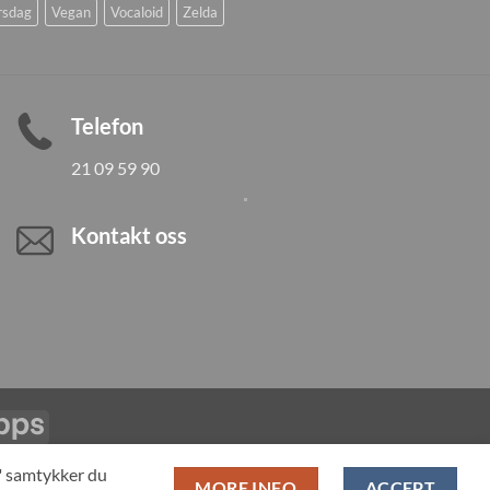
rsdag
Vegan
Vocaloid
Zelda
Telefon
21 09 59 90
Kontakt oss
Vipps
LL PRODUCTS
T" samtykker du
MORE INFO
ACCEPT