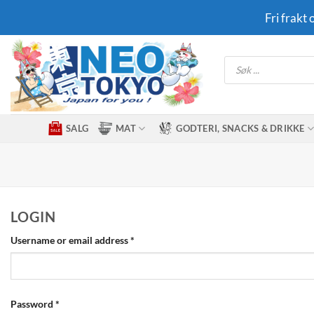
Skip
Fri frakt
to
content
Products
search
SALG
MAT
GODTERI, SNACKS & DRIKKE
LOGIN
Required
Username or email address
*
Required
Password
*