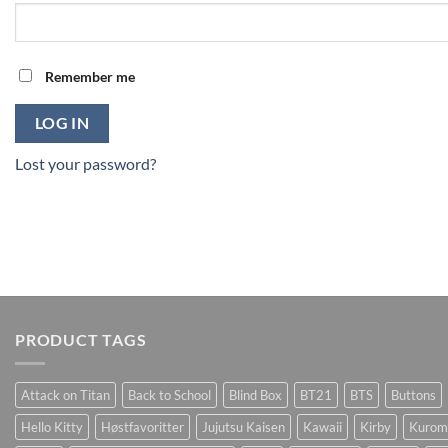
Remember me
LOG IN
Lost your password?
PRODUCT TAGS
Attack on Titan
Back to School
Blind Box
BT21
BTS
Buttons
Hello Kitty
Høstfavoritter
Jujutsu Kaisen
Kawaii
Kirby
Kurom