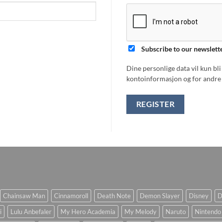
Subscribe to our newslett
Dine personlige data vil kun bl
kontoinformasjon og for andre 
REGISTER
Chainsaw Man
Cinnamoroll
Death Note
Demon Slayer
Disney
D
i
Lulu Anbefaler
My Hero Academia
My Melody
Naruto
Nintendo