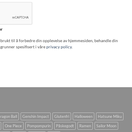
er
i brukt til å forbedre din opplevelse av hjemmesiden, behandle din
grunner spesifisert i våre
privacy policy
.
ragon Ball
Genshin Impact
Glutenfri
Halloween
Hatsune Miku
One Piece
Pompompurin
Påskegodt
Ramen
Sailor Moon