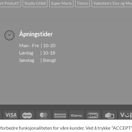
rt Priskutt!
Studio Ghibli
Super Mario
Totoro
Valentine's Day og Mo
Åpningstider
Man - Fre | 10-20
Lørdag | 10-18
Søndag | Stengt
Visa
Visa
Maestro
MasterCard
MasterCard
Klarna
DanKort
Credit
Electron
2
Card
LINGER
KONTAKT OSS
OM OSS
SPESIALBESTILLING
MIN KONTO
A
og forbedre funksjonaliteten for våre kunder. Ved å trykke "ACCEP