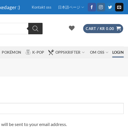
kedager :)
Kontakt oss
日本語ページ
CART /
KR
0.00
POKÉMON
K-POP
OPPSKRIFTER
OM OSS
LOGIN
 will be sent to your email address.