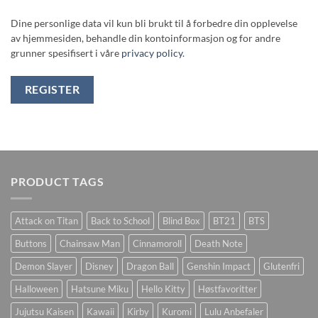
Dine personlige data vil kun bli brukt til å forbedre din opplevelse
av hjemmesiden, behandle din kontoinformasjon og for andre
grunner spesifisert i våre
privacy policy
.
REGISTER
PRODUCT TAGS
Attack on Titan
Back to School
Blind Box
BT21
BTS
Buttons
Chainsaw Man
Cinnamoroll
Death Note
Demon Slayer
Disney
Dragon Ball
Genshin Impact
Glutenfri
Halloween
Hatsune Miku
Hello Kitty
Høstfavoritter
Jujutsu Kaisen
Kawaii
Kirby
Kuromi
Lulu Anbefaler