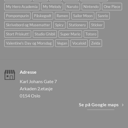
My Hero Academia
My Melody
Naruto
Nintendo
One Piece
Pompompurin
Påskegodt
Ramen
Sailor Moon
Sanrio
Skrivebord og Musematter
Spicy
Stationery
Sticker
Stort Priskutt!
Studio Ghibli
Super Mario
Totoro
Valentine's Day og Morsdag
Vegan
Vocaloid
Zelda
Adresse
Karl Johans Gate 7
Arkaden 2.etasje
0154 Oslo
Se på Google maps