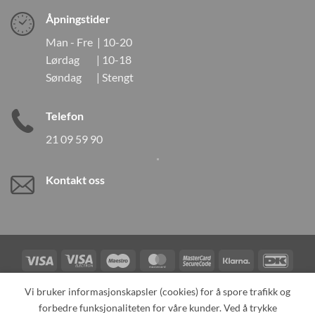
Åpningstider
Man - Fre | 10-20
Lørdag | 10-18
Søndag | Stengt
Telefon
21 09 59 90
Kontakt oss
Visa
Visa
Maestro
MasterCard
MasterCard
Klarna
DanK
Electron
2
Credit
Vipps
Vi bruker informasjonskapsler (cookies) for å spore trafikk og
Card
forbedre funksjonaliteten for våre kunder. Ved å trykke
TILBAKEKALLINGER
KONTAKT OSS
OM OSS