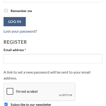
Remember me
LOG IN
Lost your password?
REGISTER
Required
Email address
*
A link to set a new password will be sent to your email
address.
Subscribe to our newsletter