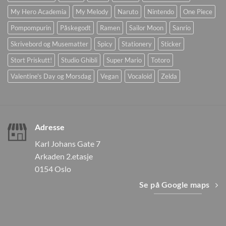
My Hero Academia
My Melody
Naruto
Nintendo
One Piece
Pompompurin
Påskegodt
Ramen
Sailor Moon
Sanrio
Skrivebord og Musematter
Spicy
Stationery
Sticker
Stort Priskutt!
Studio Ghibli
Super Mario
Totoro
Valentine's Day og Morsdag
Vegan
Vocaloid
Zelda
Adresse
Karl Johans Gate 7
Arkaden 2.etasje
0154 Oslo
Se på Google maps