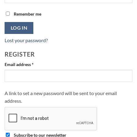
Remember me
LOG IN
Lost your password?
REGISTER
Required
Email address
*
A link to set a new password will be sent to your email
address.
Subscribe to our newsletter