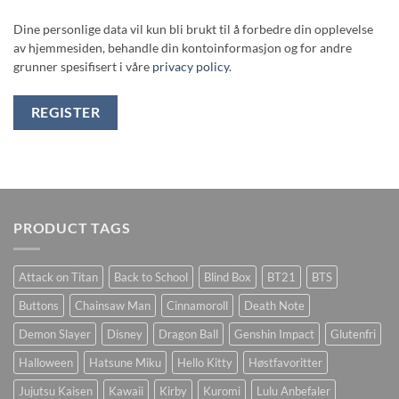
Dine personlige data vil kun bli brukt til å forbedre din opplevelse
av hjemmesiden, behandle din kontoinformasjon og for andre
grunner spesifisert i våre
privacy policy
.
REGISTER
PRODUCT TAGS
Attack on Titan
Back to School
Blind Box
BT21
BTS
Buttons
Chainsaw Man
Cinnamoroll
Death Note
Demon Slayer
Disney
Dragon Ball
Genshin Impact
Glutenfri
Halloween
Hatsune Miku
Hello Kitty
Høstfavoritter
Jujutsu Kaisen
Kawaii
Kirby
Kuromi
Lulu Anbefaler