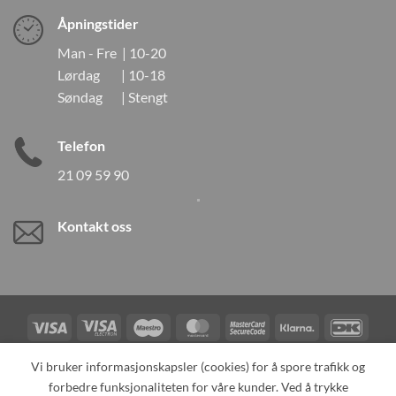
Åpningstider
Man - Fre | 10-20
Lørdag | 10-18
Søndag | Stengt
Telefon
21 09 59 90
Kontakt oss
Visa
Visa
Maestro
MasterCard
MasterCard
Klarna
DanK
Electron
2
Credit
Vipps
Vi bruker informasjonskapsler (cookies) for å spore trafikk og
Card
forbedre funksjonaliteten for våre kunder. Ved å trykke
TILBAKEKALLINGER
KONTAKT OSS
OM OSS