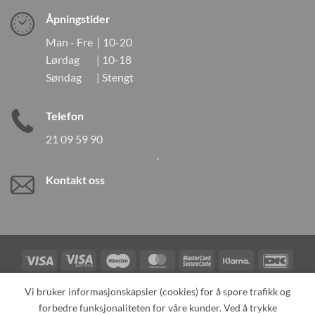
Åpningstider
Man - Fre | 10-20
Lørdag | 10-18
Søndag | Stengt
Telefon
21 09 59 90
Kontakt oss
Visa
Visa
Maestro
MasterCard
MasterCard
Klarna
DanK
Electron
2
Credit
Vipps
Vi bruker informasjonskapsler (cookies) for å spore trafikk og
Card
forbedre funksjonaliteten for våre kunder. Ved å trykke
TILBAKEKALLINGER
KONTAKT OSS
OM OSS