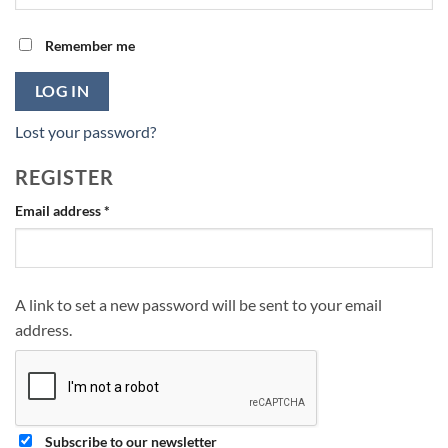
Remember me
LOG IN
Lost your password?
REGISTER
Required
Email address
*
A link to set a new password will be sent to your email
address.
Subscribe to our newsletter