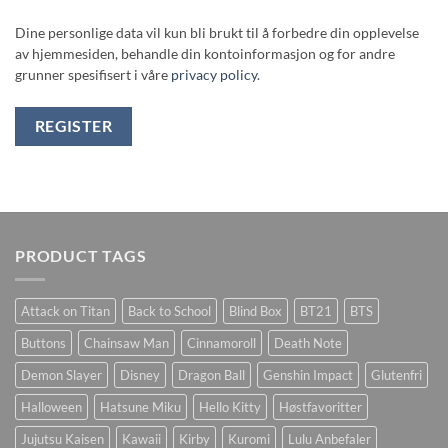
Dine personlige data vil kun bli brukt til å forbedre din opplevelse
av hjemmesiden, behandle din kontoinformasjon og for andre
grunner spesifisert i våre
privacy policy
.
REGISTER
PRODUCT TAGS
Attack on Titan
Back to School
Blind Box
BT21
BTS
Buttons
Chainsaw Man
Cinnamoroll
Death Note
Demon Slayer
Disney
Dragon Ball
Genshin Impact
Glutenfri
Halloween
Hatsune Miku
Hello Kitty
Høstfavoritter
Jujutsu Kaisen
Kawaii
Kirby
Kuromi
Lulu Anbefaler