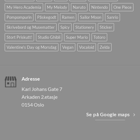
My Hero Academia
My Melody
Naruto
Nintendo
One Piece
Pompompurin
Påskegodt
Ramen
Sailor Moon
Sanrio
Skrivebord og Musematter
Spicy
Stationery
Sticker
Stort Priskutt!
Studio Ghibli
Super Mario
Totoro
Valentine's Day og Morsdag
Vegan
Vocaloid
Zelda
Adresse
Karl Johans Gate 7
Arkaden 2.etasje
0154 Oslo
Se på Google maps