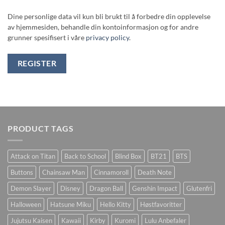
Dine personlige data vil kun bli brukt til å forbedre din opplevelse
av hjemmesiden, behandle din kontoinformasjon og for andre
grunner spesifisert i våre
privacy policy
.
REGISTER
PRODUCT TAGS
Attack on Titan
Back to School
Blind Box
BT21
BTS
Buttons
Chainsaw Man
Cinnamoroll
Death Note
Demon Slayer
Disney
Dragon Ball
Genshin Impact
Glutenfri
Halloween
Hatsune Miku
Hello Kitty
Høstfavoritter
Jujutsu Kaisen
Kawaii
Kirby
Kuromi
Lulu Anbefaler