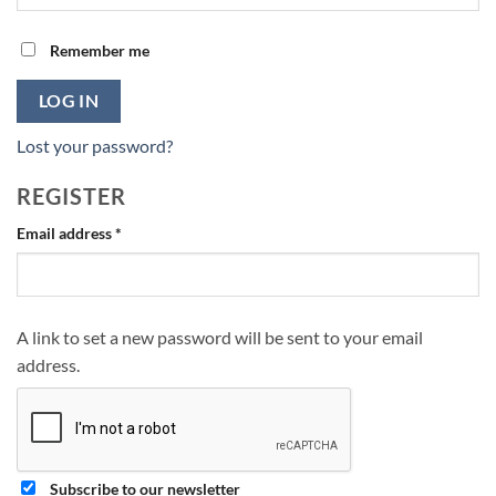
Remember me
LOG IN
Lost your password?
REGISTER
Required
Email address
*
A link to set a new password will be sent to your email
address.
Subscribe to our newsletter