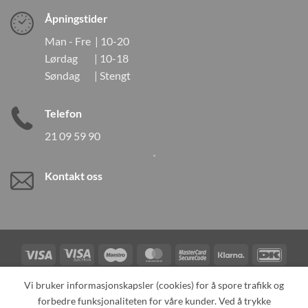
Åpningstider
Man - Fre | 10-20
Lørdag | 10-18
Søndag | Stengt
Telefon
21 09 59 90
Kontakt oss
Visa
Visa
Maestro
MasterCard
MasterCard
Klarna
DanK
Electron
2
Credit
Vipps
Vi bruker informasjonskapsler (cookies) for å spore trafikk og
Card
forbedre funksjonaliteten for våre kunder. Ved å trykke
TILBAKEKALLINGER
KONTAKT OSS
OM OSS