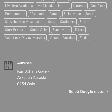
My Hero Academia
My Melody
Naruto
Nintendo
One Piece
Pompompurin
Påskegodt
Ramen
Sailor Moon
Sanrio
Skrivebord og Musematter
Spicy
Stationery
Sticker
Stort Priskutt!
Studio Ghibli
Super Mario
Totoro
Valentine's Day og Morsdag
Vegan
Vocaloid
Zelda
Adresse
Karl Johans Gate 7
Arkaden 2.etasje
0154 Oslo
Se på Google maps